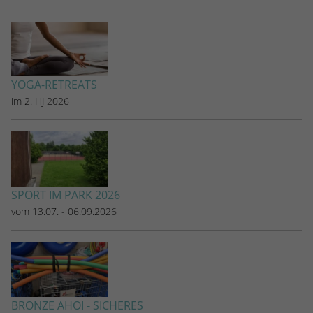
Name
_dc_gtm_UA-53600496-1
Anbieter
Google Analytics
Laufzeit
1 Minute
YOGA-RETREATS
im 2. HJ 2026
Dieser Cookie identifiziert die Besucher nac
Alter, Geschlecht oder Interessen und nutzt
Zweck
den DoubleClick des Google Tag Manager, 
die gezielte Anzeigenplatzierung zu vereinfa
SPORT IM PARK 2026
vom 13.07. - 06.09.2026
BRONZE AHOI - SICHERES