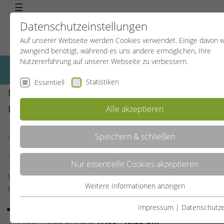
☰
Datenschutzeinstellungen
Auf unserer Webseite werden Cookies verwendet. Einige davon 
zwingend benötigt, während es uns andere ermöglichen, Ihre
Nutzererfahrung auf unserer Webseite zu verbessern.
Statistiken
Essentiell
NEU IM PROGRAMM - WORKSHOPS ZUM
KENNENLERNEN!
Alle akzeptieren
Speichern & schließen
04.02.2025
SBW Münster
Yoga und Qi Gong
Nur essentielle Cookies akzeptieren
Wir bieten im Feburar 2025 zwei Workshops in unserem
Weitere Informationen anzeigen
Gymnastikraum am Mauritz-Lindenweg 95 an:
Essentiell
Essentielle Cookies werden für grundlegende Funktionen der
Impressum
|
Datenschutze
Yoga
- Eine Auszeit für Körper und Geist -
15.02.2025
-
Webseite benötigt. Dadurch ist gewährleistet, dass die Webseit
14.00 - 16.30 Uhr und
17.00 - 19.30 Uhr