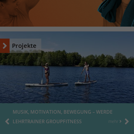
Name
_dc_gtm_UA-53600496-1
Anbieter
Google Analytics
Laufzeit
1 Minute
Projekte
Dieser Cookie identifiziert die Besucher nach
Alter, Geschlecht oder Interessen und nutzt
Zweck
dazu den DoubleClick des Google Tag
Manager, um die gezielte
Anzeigenplatzierung zu vereinfachen.
MUSIK, MOTIVATION, BEWEGUNG – WERDE
LEHRTRAINER GROUPFITNESS
mehr