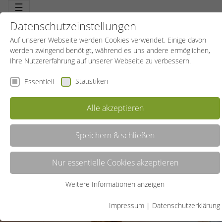
☰
Datenschutzeinstellungen
Auf unserer Webseite werden Cookies verwendet. Einige davon
werden zwingend benötigt, während es uns andere ermöglichen,
Ihre Nutzererfahrung auf unserer Webseite zu verbessern.
Statistiken
Essentiell
Sportreisen
Alle akzeptieren
Speichern & schließen
Nur essentielle Cookies akzeptieren
Weitere Informationen anzeigen
Essentiell
Essentielle Cookies werden für grundlegende Funktionen der
Impressum
|
Datenschutzerklärung
Webseite benötigt. Dadurch ist gewährleistet, dass die Webseite