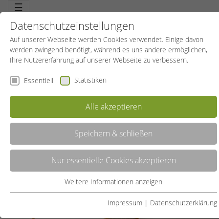
☰
Datenschutzeinstellungen
Auf unserer Webseite werden Cookies verwendet. Einige davon
werden zwingend benötigt, während es uns andere ermöglichen,
Ihre Nutzererfahrung auf unserer Webseite zu verbessern.
Statistiken
Essentiell
Kinderschwimmen
Alle akzeptieren
Speichern & schließen
Nur essentielle Cookies akzeptieren
Weitere Informationen anzeigen
Essentiell
Essentielle Cookies werden für grundlegende Funktionen der
Impressum
|
Datenschutzerklärung
Webseite benötigt. Dadurch ist gewährleistet, dass die Webseite