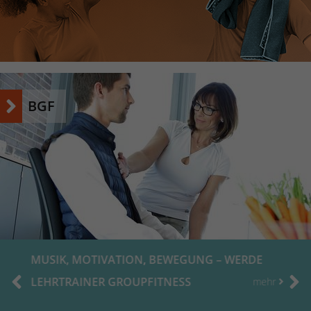
Name
_dc_gtm_UA-53600496-1
Anbieter
Google Analytics
Laufzeit
1 Minute
BGF
Dieser Cookie identifiziert die Besucher nach
Alter, Geschlecht oder Interessen und nutzt
Zweck
dazu den DoubleClick des Google Tag
Manager, um die gezielte
Anzeigenplatzierung zu vereinfachen.
MUSIK, MOTIVATION, BEWEGUNG – WERDE
LEHRTRAINER GROUPFITNESS
mehr