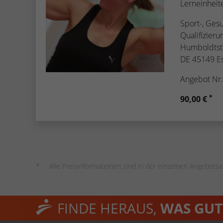
Lerneinheit
Sport-, Ges
Qualifizier
Humboldtst
DE 45149 E
Angebot Nr
*
90,00 €
Alle Preisinformationen sind in der einzelnen Angebotsa
FINDE HERAUS,
WAS GUT 