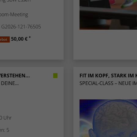
Zugang zu geschützten Bereichen gewährt.
weisen eine randoly generierte Nummer zu, um
eindeutige Besucher zu identifizieren.
oom-Meeting
. G2026-121-76505
Name
_gid
*
50,00 €
ebot
Anbieter
Google Analytics
Laufzeit
1 Tag
Dieses Cookie wird von Google Analytics
ERSTEHEN...
FIT IM KOPF, STARK IM 
installiert. Das Cookie wird verwendet, um
DEINE...
SPECIAL-CLASS – NEUE I
Informationen darüber zu speichern, wie
Besucher eine Website nutzen, und hilft bei der
Zweck
Erstellung eines Analyseberichts darüber, wie es
der Website geht. Die erhobenen Daten
umfassen die Anzahl der Besucher, die Quelle,
30 Uhr
aus der sie stammen, und die Seiten in
anonymisierter Form.
en: 5