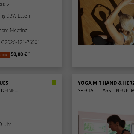
en: 5
ng SBW Essen
oom-Meeting
. G2026-121-76501
*
50,00 €
ebot
UES
YOGA MIT HAND & HERZ
DEINE...
SPECIAL-CLASS – NEUE I
00 Uhr