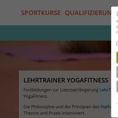
SPORTKURSE
QUALIFIZIERUNG
LEHRTRAINER YOGAFITNESS
Fortbildungen zur Lizenzverlängerung LehrTrai
YogaFitness.
Die Philosophie und die Prinzipien des Hatha Y
Theorie und Praxis intensiviert.