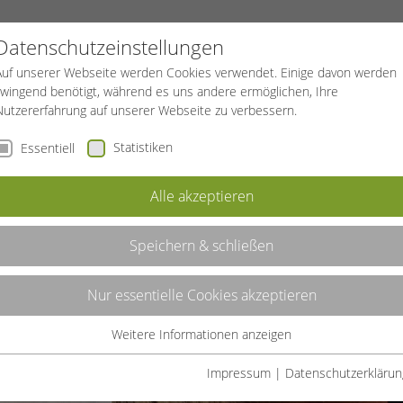
PROJEKTE
SPORTREISEN
BGF
Datenschutzeinstellungen
Auf unserer Webseite werden Cookies verwendet. Einige davon werden
zwingend benötigt, während es uns andere ermöglichen, Ihre
Nutzererfahrung auf unserer Webseite zu verbessern.
Statistiken
Essentiell
Alle akzeptieren
Speichern & schließen
Nur essentielle Cookies akzeptieren
ner
Weitere Informationen anzeigen
Essentiell
oga werden in
Essentielle Cookies werden für grundlegende Funktionen der
Impressum
|
Datenschutzerklärun
Webseite benötigt. Dadurch ist gewährleistet, dass die Webseite