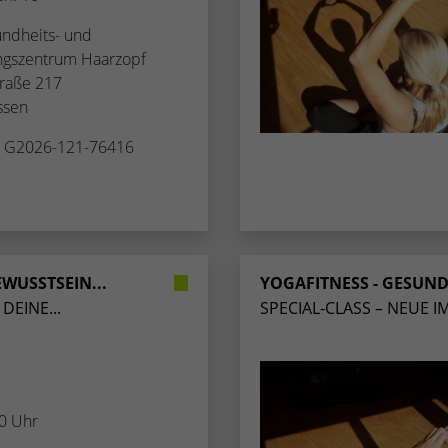
undheits- und
ungszentrum Haarzopf
raße 217
ssen
. G2026-121-76416
WUSSTSEIN...
YOGAFITNESS - GESUND
DEINE...
SPECIAL-CLASS – NEUE I
30 Uhr