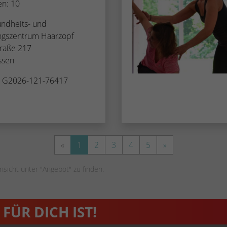
en: 10
undheits- und
ungszentrum Haarzopf
raße 217
ssen
. G2026-121-76417
«
1
2
3
4
5
»
nsicht unter "Angebot" zu finden.
FÜR DICH IST!