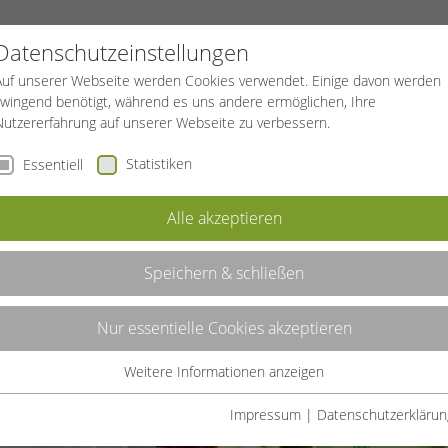
PROJEKTE
SPORTREISEN
BGF
Datenschutzeinstellungen
Auf unserer Webseite werden Cookies verwendet. Einige davon werden
zwingend benötigt, während es uns andere ermöglichen, Ihre
Nutzererfahrung auf unserer Webseite zu verbessern.
Statistiken
Essentiell
Alle akzeptieren
Speichern & schließen
Nur essentielle Cookies akzeptieren
Weitere Informationen anzeigen
Essentiell
Essentielle Cookies werden für grundlegende Funktionen der
Impressum
|
Datenschutzerklärun
Webseite benötigt. Dadurch ist gewährleistet, dass die Webseite