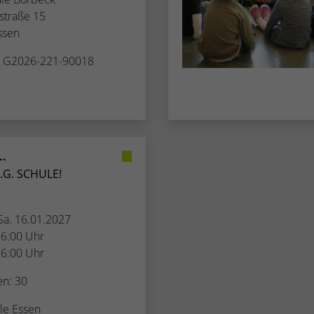
Zugang zu geschützten Bereichen gewährt.
weisen eine randoly generierte Nummer zu, um
traße 15
eindeutige Besucher zu identifizieren.
ssen
. G2026-221-90018
Name
_gid
Anbieter
Google Analytics
Laufzeit
1 Tag
..
Dieses Cookie wird von Google Analytics
G. SCHULE!
installiert. Das Cookie wird verwendet, um
Informationen darüber zu speichern, wie
Besucher eine Website nutzen, und hilft bei der
 Sa. 16.01.2027
Zweck
Erstellung eines Analyseberichts darüber, wie es
16:00 Uhr
der Website geht. Die erhobenen Daten
16:00 Uhr
umfassen die Anzahl der Besucher, die Quelle,
aus der sie stammen, und die Seiten in
en: 30
anonymisierter Form.
le Essen