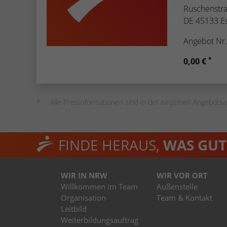
Ruschenstr
DE 45133 E
Angebot Nr
*
0,00 €
Alle Preisinformationen sind in der einzelnen Angebotsa
FINDE HERAUS,
WAS GUT 
WIR IN NRW
WIR VOR ORT
Willkommen im Team
Außenstelle
Organisation
Team & Kontakt
Leitbild
Weiterbildungsauftrag