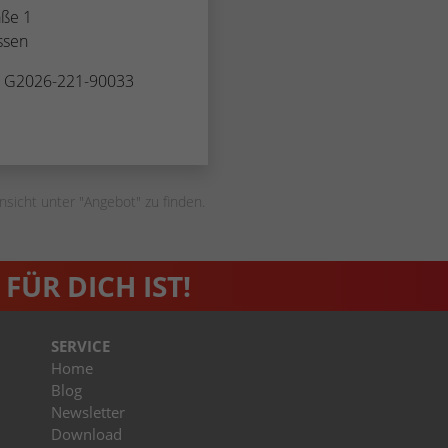
aße 1
Name
_dc_gtm_UA-53600496-1
ssen
Anbieter
Google Analytics
. G2026-221-90033
Laufzeit
1 Minute
Dieser Cookie identifiziert die Besucher nach
Alter, Geschlecht oder Interessen und nutzt dazu
Zweck
den DoubleClick des Google Tag Manager, um
nsicht unter "Angebot" zu finden.
die gezielte Anzeigenplatzierung zu vereinfachen.
FÜR DICH IST!
SERVICE
Home
Blog
Newsletter
Download