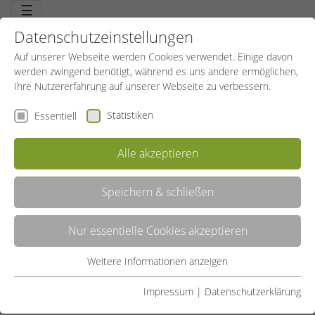
☰
Datenschutzeinstellungen
Auf unserer Webseite werden Cookies verwendet. Einige davon
werden zwingend benötigt, während es uns andere ermöglichen,
Ihre Nutzererfahrung auf unserer Webseite zu verbessern.
Statistiken
Essentiell
Alle akzeptieren
Speichern & schließen
LISTE
Nur essentielle Cookies akzeptieren
GALERIE
Weitere Informationen anzeigen
Essentiell
Liste teilen:
Essentielle Cookies werden für grundlegende Funktionen der
Impressum
|
Datenschutzerklärung
UNSERE ANGEBOTE
Webseite benötigt. Dadurch ist gewährleistet, dass die