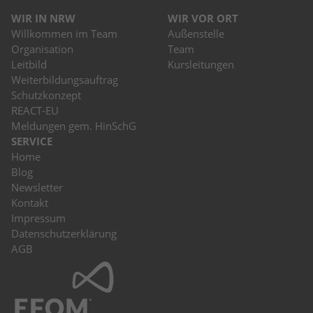
kann der eingeloggte Benutzer
speichern Informationen anonym und
WIR IN NRW
WIR VOR ORT
wiedererkannt werden und es wird ihm
weisen eine randoly generierte Nummer
Willkommen im Team
Außenstelle
Zugang zu geschützten Bereichen gewährt.
zu, um eindeutige Besucher zu
Organisation
Team
identifizieren.
Leitbild
Kursleitungen
Weiterbildungsauftrag
Schutzkonzept
Name
_gid
REACT-EU
Meldungen gem. HinSchG
Anbieter
Google Analytics
SERVICE
Home
Laufzeit
1 Tag
Blog
Newsletter
Dieses Cookie wird von Google Analytics
Kontakt
installiert. Das Cookie wird verwendet, um
Impressum
Informationen darüber zu speichern, wie
Datenschutzerklärung
Besucher eine Website nutzen, und hilft
AGB
bei der Erstellung eines Analyseberichts
Zweck
darüber, wie es der Website geht. Die
erhobenen Daten umfassen die Anzahl der
Besucher, die Quelle, aus der sie