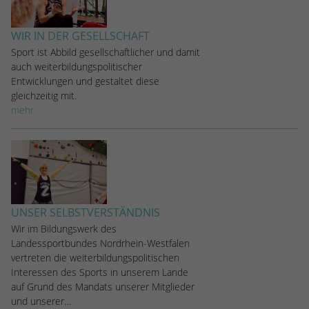
stammen, und die Seiten in anonymisierter
Form.
WIR IN DER GESELLSCHAFT
Sport ist Abbild gesellschaftlicher und damit
Name
_dc_gtm_UA-53600496-1
auch weiterbildungspolitischer
Entwicklungen und gestaltet diese
Anbieter
Google Analytics
gleichzeitig mit.
mehr
Laufzeit
1 Minute
Dieser Cookie identifiziert die Besucher
nach Alter, Geschlecht oder Interessen
Zweck
und nutzt dazu den DoubleClick des
Google Tag Manager, um die gezielte
UNSER SELBSTVERSTÄNDNIS
Anzeigenplatzierung zu vereinfachen.
Wir im Bildungswerk des
Landessportbundes Nordrhein-Westfalen
vertreten die weiterbildungspolitischen
Interessen des Sports in unserem Lande
auf Grund des Mandats unserer Mitglieder
und unserer…