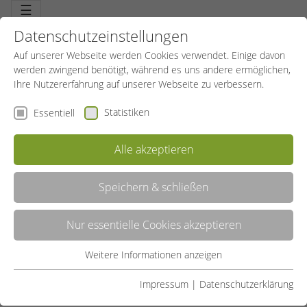
☰
Datenschutzeinstellungen
Auf unserer Webseite werden Cookies verwendet. Einige davon
werden zwingend benötigt, während es uns andere ermöglichen,
Ihre Nutzererfahrung auf unserer Webseite zu verbessern.
Statistiken
Essentiell
Alle akzeptieren
LEITBILD DES SPORTBILDUNGSWERKES NORDRHEIN-
WESTFALEN E.V.
Speichern & schließen
Nur essentielle Cookies akzeptieren
WIR GESTALTEN
Weitere Informationen anzeigen
Essentiell
WEITERBILDUNG IM SPORT
Essentielle Cookies werden für grundlegende Funktionen der
Impressum
|
Datenschutzerklärung
Webseite benötigt. Dadurch ist gewährleistet, dass die