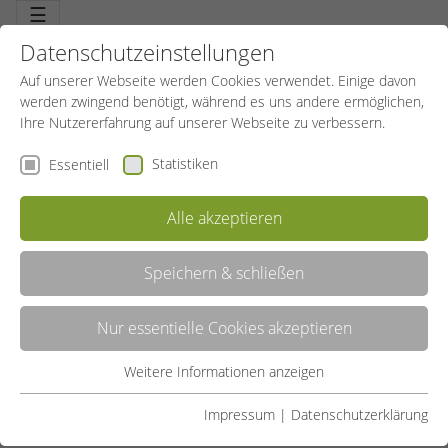
☰
Datenschutzeinstellungen
Auf unserer Webseite werden Cookies verwendet. Einige davon
werden zwingend benötigt, während es uns andere ermöglichen,
Ihre Nutzererfahrung auf unserer Webseite zu verbessern.
Statistiken
Essentiell
Alle akzeptieren
Speichern & schließen
LISTE
Nur essentielle Cookies akzeptieren
GALERIE
Weitere Informationen anzeigen
Essentiell
Liste teilen:
Essentielle Cookies werden für grundlegende Funktionen der
Impressum
|
Datenschutzerklärung
Webseite benötigt. Dadurch ist gewährleistet, dass die