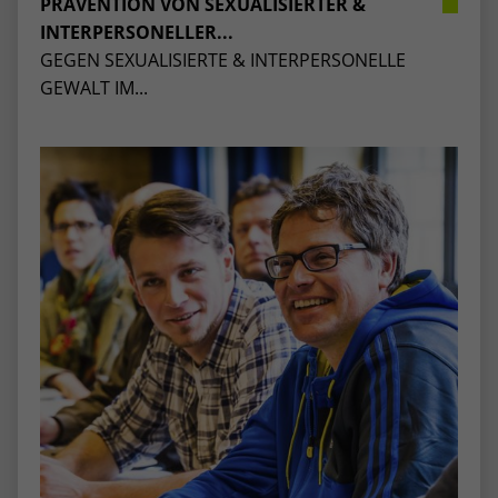
PRÄVENTION VON SEXUALISIERTER &
stammen, und die Seiten in anonymisierter
INTERPERSONELLER...
Form.
GEGEN SEXUALISIERTE & INTERPERSONELLE
GEWALT IM...
Name
_dc_gtm_UA-53600496-1
Anbieter
Google Analytics
Laufzeit
1 Minute
Dieser Cookie identifiziert die Besucher
nach Alter, Geschlecht oder Interessen
Zweck
und nutzt dazu den DoubleClick des
Google Tag Manager, um die gezielte
Anzeigenplatzierung zu vereinfachen.