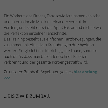
stammen, und die Seiten in anonymisierter
Form.
Ein Workout, das Fitness, Tanz sowie lateinamerikanische
und internationale Musik miteinander vereint. Im
Name
_dc_gtm_UA-53600496-1
Vordergrund steht dabei der Spaß-Faktor und nicht etwa
die Perfektion einzelner Tanzschritte.
Anbieter
Google Analytics
Das Training besteht aus einfachen Tanzbewegungen, die
Laufzeit
1 Minute
zusammen mit effektiven Kraftübungen durchgeführt
werden. Sorgt nicht nur für richtig gute Laune, sondern
Dieser Cookie identifiziert die Besucher
auch dafür, dass man besonders schnell Kalorien
nach Alter, Geschlecht oder Interessen
verbrennt und der gesamte Körper gestrafft wird.
Zweck
und nutzt dazu den DoubleClick des
Google Tag Manager, um die gezielte
Zu unseren Zumba®-Angeboten geht es
hier entlang
Anzeigenplatzierung zu vereinfachen.
>>>
...BIS Z WIE ZUMBA®