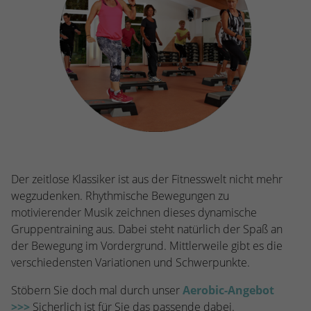
kann der eingeloggte Benutzer
speichern Informationen anonym und
wiedererkannt werden und es wird ihm
weisen eine randoly generierte Nummer
Zugang zu geschützten Bereichen gewährt.
zu, um eindeutige Besucher zu
identifizieren.
Name
_gid
Anbieter
Google Analytics
Laufzeit
1 Tag
Der zeitlose Klassiker ist aus der Fitnesswelt nicht mehr
Dieses Cookie wird von Google Analytics
wegzudenken. Rhythmische Bewegungen zu
installiert. Das Cookie wird verwendet, um
motivierender Musik zeichnen dieses dynamische
Informationen darüber zu speichern, wie
Gruppentraining aus. Dabei steht natürlich der Spaß an
Besucher eine Website nutzen, und hilft
der Bewegung im Vordergrund. Mittlerweile gibt es die
bei der Erstellung eines Analyseberichts
verschiedensten Variationen und Schwerpunkte.
Zweck
darüber, wie es der Website geht. Die
erhobenen Daten umfassen die Anzahl der
Stöbern Sie doch mal durch unser
Aerobic-Angebot
Besucher, die Quelle, aus der sie
>>>
Sicherlich ist für Sie das passende dabei.