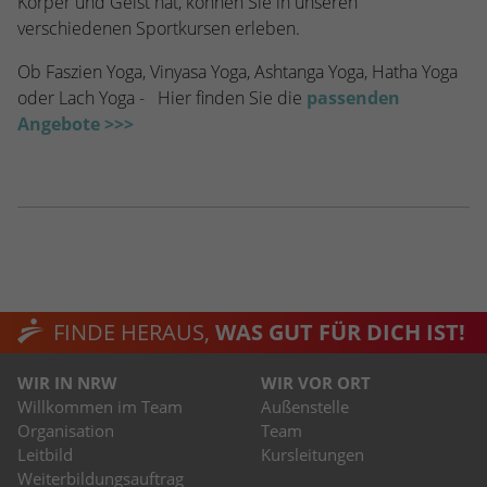
Körper und Geist hat, können Sie in unseren
verschiedenen Sportkursen erleben.
Ob Faszien Yoga, Vinyasa Yoga, Ashtanga Yoga, Hatha Yoga
oder Lach Yoga - Hier finden Sie die
passenden
Angebote >>>
FINDE HERAUS,
WAS GUT FÜR DICH IST!
WIR IN NRW
WIR VOR ORT
Willkommen im Team
Außenstelle
Organisation
Team
Leitbild
Kursleitungen
Weiterbildungsauftrag