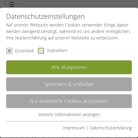
☰
Datenschutzeinstellungen
Auf unserer Webseite werden Cookies verwendet. Einige davon
werden zwingend benötigt, während es uns andere ermöglichen,
Ihre Nutzererfahrung auf unserer Webseite zu verbessern.
Statistiken
Essentiell
Alle akzeptieren
Speichern & schließen
Nur essentielle Cookies akzeptieren
SPORTKURSE BEIM SPORTBILDUNGSWERK
Weitere Informationen anzeigen
Essentiell
Das SportBildungswerk hat Sportangebote für jeden
Essentielle Cookies werden für grundlegende Funktionen der
Impressum
|
Datenschutzerklärung
Geschmack. Für drinnen oder draußen, Luft oder Wasser.
Webseite benötigt. Dadurch ist gewährleistet, dass die
Zum Entdecken, Ausprobieren und Herausfinden, was gut