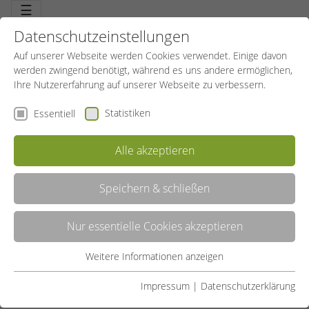
☰
Datenschutzeinstellungen
Auf unserer Webseite werden Cookies verwendet. Einige davon
werden zwingend benötigt, während es uns andere ermöglichen,
Ihre Nutzererfahrung auf unserer Webseite zu verbessern.
Statistiken
Essentiell
Alle akzeptieren
Speichern & schließen
LISTE
Nur essentielle Cookies akzeptieren
GALERIE
Weitere Informationen anzeigen
Essentiell
Liste teilen:
Essentielle Cookies werden für grundlegende Funktionen der
Impressum
|
Datenschutzerklärung
UNSERE ANGEBOTE
Webseite benötigt. Dadurch ist gewährleistet, dass die