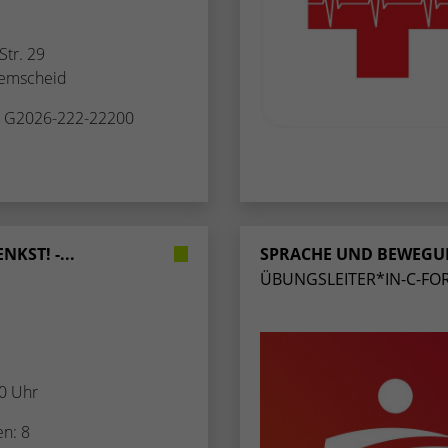
Str. 29
emscheid
. G2026-222-22200
KST! -...
SPRACHE UND BEWEGUN
ÜBUNGSLEITER*IN-C-FOR
00 Uhr
en: 8