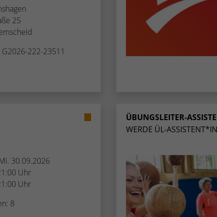
nshagen
Name
_dc_gtm_UA-53600496-1
aße 25
emscheid
Anbieter
Google Analytics
. G2026-222-23511
Laufzeit
1 Minute
Dieser Cookie identifiziert die Besucher nach
Alter, Geschlecht oder Interessen und nutzt dazu
Zweck
den DoubleClick des Google Tag Manager, um
die gezielte Anzeigenplatzierung zu vereinfachen.
ÜBUNGSLEITER-ASSIST
WERDE ÜL-ASSISTENT*IN –
 Mi. 30.09.2026
21:00 Uhr
21:00 Uhr
en: 8