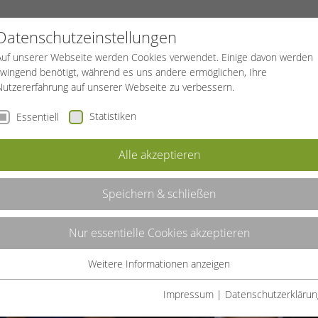
PROJEKTE
SPORTREISEN
BGF
Datenschutzeinstellungen
Auf unserer Webseite werden Cookies verwendet. Einige davon werden
zwingend benötigt, während es uns andere ermöglichen, Ihre
Nutzererfahrung auf unserer Webseite zu verbessern.
Statistiken
Essentiell
Alle akzeptieren
Speichern & schließen
Nur essentielle Cookies akzeptieren
Weitere Informationen anzeigen
Essentiell
Essentielle Cookies werden für grundlegende Funktionen der
Impressum
|
Datenschutzerklärun
Webseite benötigt. Dadurch ist gewährleistet, dass die Webseite