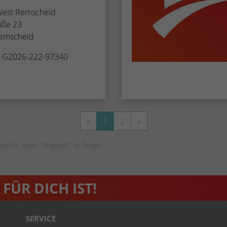
 West Remscheid
aße 23
emscheid
. G2026-222-97340
«
1
2
»
nsicht unter "Angebot" zu finden.
FÜR DICH IST!
SERVICE