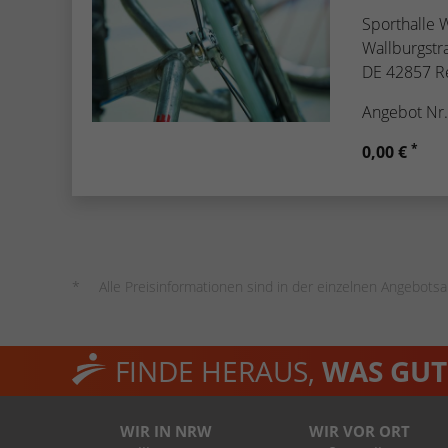
Sporthalle
Wallburgstr
DE 42857 R
Angebot Nr
*
0,00 €
Alle Preisinformationen sind in der einzelnen Angebotsa
FINDE HERAUS,
WAS GUT 
WIR IN NRW
WIR VOR ORT