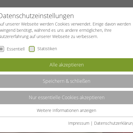
PROJEKTE
SPORTREISEN
BGF
Datenschutzeinstellungen
Auf unserer Webseite werden Cookies verwendet. Einige davon werden
zwingend benötigt, während es uns andere ermöglichen, Ihre
Nutzererfahrung auf unserer Webseite zu verbessern.
Statistiken
Essentiell
Alle akzeptieren
Speichern & schließen
Nur essentielle Cookies akzeptieren
Weitere Informationen anzeigen
Essentiell
Essentielle Cookies werden für grundlegende Funktionen der
Impressum
|
Datenschutzerklärun
Webseite benötigt. Dadurch ist gewährleistet, dass die Webseite