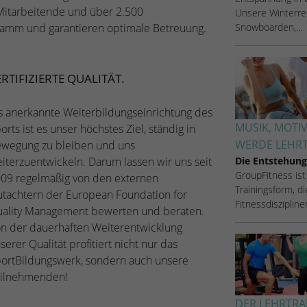
Zugang zu geschützten Bereichen gewährt.
 Mitarbeitende und über 2.500
Unsere Winterrei
weisen eine randoly generierte Nummer zu, um
Snowboarden,…
gramm und garantieren optimale Betreuung.
eindeutige Besucher zu identifizieren.
Name
_gid
ERTIFIZIERTE QUALITÄT.
Anbieter
Google Analytics
s anerkannte Weiterbildungseinrichtung des
MUSIK, MOTI
orts ist es unser höchstes Ziel, ständig in
Laufzeit
1 Tag
WERDE LEHRT
wegung zu bleiben und uns
Die Entstehung
iterzuentwickeln. Darum lassen wir uns seit
Dieses Cookie wird von Google Analytics
GroupFitness ist
installiert. Das Cookie wird verwendet, um
09 regelmäßig von den externen
Trainingsform, d
Informationen darüber zu speichern, wie
tachtern der European Foundation for
Fitnessdisziplin
Besucher eine Website nutzen, und hilft bei der
ality Management bewerten und beraten.
Zweck
Erstellung eines Analyseberichts darüber, wie es
n der dauerhaften Weiterentwicklung
der Website geht. Die erhobenen Daten
serer Qualität profitiert nicht nur das
umfassen die Anzahl der Besucher, die Quelle,
ortBildungswerk, sondern auch unsere
aus der sie stammen, und die Seiten in
ilnehmenden!
anonymisierter Form.
DER LEHRTRA