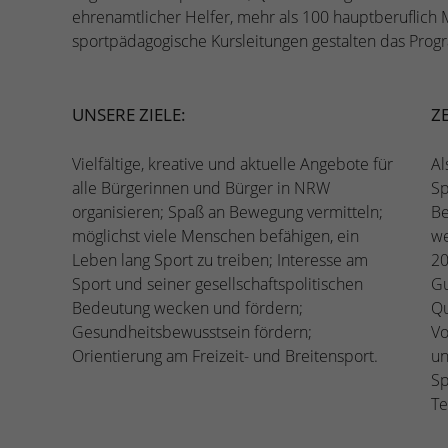
ehrenamtlicher Helfer, mehr als 100 hauptberuflich
sportpädagogische Kursleitungen gestalten das Pro
UNSERE ZIELE:
Z
Vielfältige, kreative und aktuelle Angebote für
Al
alle Bürgerinnen und Bürger in NRW
Sp
organisieren; Spaß an Bewegung vermitteln;
Be
möglichst viele Menschen befähigen, ein
we
Leben lang Sport zu treiben; Interesse am
20
Sport und seiner gesellschaftspolitischen
Gu
Bedeutung wecken und fördern;
Qu
Gesundheitsbewusstsein fördern;
Vo
Orientierung am Freizeit- und Breitensport.
un
Sp
Te