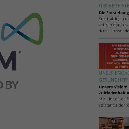
DER BEGEIST
Name
_dc_gtm_UA-53600496-1
Die Entstehung
Krafttraining hat
Anbieter
Google Analytics
antiken olympisc
damals bewunde
Laufzeit
1 Minute
Dieser Cookie identifiziert die Besucher nach
Alter, Geschlecht oder Interessen und nutzt dazu
Zweck
den DoubleClick des Google Tag Manager, um
die gezielte Anzeigenplatzierung zu vereinfachen.
UNSER ENGAG
GESUNDHEIT 
Unsere Vision:
Zufriedenheit
Stell dir vor, du
vollständig der 