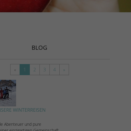
BLOG
«
1
2
3
4
»
SERE WINTERREISEN
de Abenteuer und pure
iner einzigartigen Gemeinschaft.