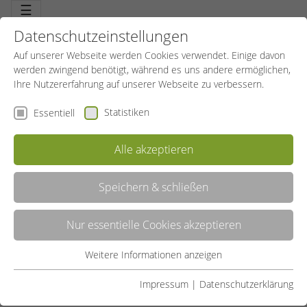
☰
Datenschutzeinstellungen
Auf unserer Webseite werden Cookies verwendet. Einige davon
werden zwingend benötigt, während es uns andere ermöglichen,
Ihre Nutzererfahrung auf unserer Webseite zu verbessern.
Statistiken
Essentiell
Alle akzeptieren
Speichern & schließen
BOGENSCHIESSEN
Nur essentielle Cookies akzeptieren
Faszination Bogenschießen. Mehr als nur Technik. Perfektion des
Bewegungsablaufs, Koordination und Kondition. Emotion über die
Konzentration ist die eigentliche Belohnung.
Weitere Informationen anzeigen
Essentiell
LISTE
Essentielle Cookies werden für grundlegende Funktionen der
Impressum
|
Datenschutzerklärung
Webseite benötigt. Dadurch ist gewährleistet, dass die