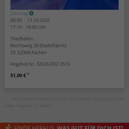
Dienstag
08.09. - 13.10.2026
17:10 - 18:00 Uhr
Shedhallen
Reichsweg 30 (Nadelfabrik)
DE 52068 Aachen
Angebot Nr. 32026-002-3516
*
51,00 €
Alle Preisinformationen sind in der einzelnen Angebotsansicht
unter "Angebot" zu finden.
FINDE HERAUS,
WAS GUT FÜR DICH IST!