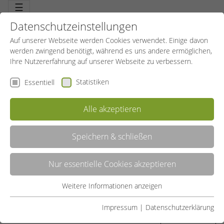
☰
Datenschutzeinstellungen
Auf unserer Webseite werden Cookies verwendet. Einige davon
werden zwingend benötigt, während es uns andere ermöglichen,
Ihre Nutzererfahrung auf unserer Webseite zu verbessern.
Statistiken
Essentiell
Alle akzeptieren
Speichern & schließen
SONSTIGE SPIELE
Nur essentielle Cookies akzeptieren
Hier finden Sie weitere interessante Spiele und Spielformen, auch in
Kombination zu einer neuen Erfahrung gemixt.
Weitere Informationen anzeigen
Essentiell
LISTE
Essentielle Cookies werden für grundlegende Funktionen der
Impressum
|
Datenschutzerklärung
Webseite benötigt. Dadurch ist gewährleistet, dass die