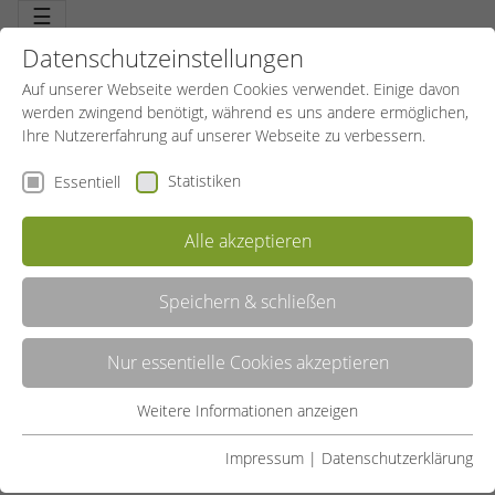
☰
Datenschutzeinstellungen
Auf unserer Webseite werden Cookies verwendet. Einige davon
werden zwingend benötigt, während es uns andere ermöglichen,
Ihre Nutzererfahrung auf unserer Webseite zu verbessern.
Statistiken
Essentiell
Alle akzeptieren
Speichern & schließen
Nur essentielle Cookies akzeptieren
DIGITALISIERUNG UNSERER REHASPORT-
Weitere Informationen anzeigen
ABRECHNUNG DURCH FÖRDERPROGRAMM
Essentiell
„REACT-EU“
Essentielle Cookies werden für grundlegende Funktionen der
Impressum
|
Datenschutzerklärung
Webseite benötigt. Dadurch ist gewährleistet, dass die