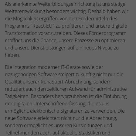
Webseite einwandfrei funktioniert.
Als anerkannte Weiterbildungseinrichtung ist uns stetige
Weiterentwicklung besonders wichtig. Deshalb haben wir
Name
Cookie-Informationen anzeigen
cookie_optin
die Möglichkeit ergriffen, von den Fördermitteln des
Programms "React-EU" zu profitieren und unsere digitale
Anbieter
TYPO3
Statistiken
Transformation voranzutreiben. Dieses Förderprogramm
Diese Gruppe beinhaltet alle Skripte für analytisches Tracking
Laufzeit
1 Jahr
eröffnet uns die Chance, unsere Prozesse zu optimieren
und zugehörige Cookies. Es hilft uns die Nutzererfahrung der
und unsere Dienstleistungen auf ein neues Niveau zu
Website zu verbessern.
Enthält die gewählten Cookie-
heben.
Zweck
Einstellungen.
Name
Cookie-Informationen anzeigen
_ga
Die Integration moderner IT-Geräte sowie der
dazugehörigen Software steigert zukünftig nicht nur die
Anbieter
Google Analytics
Name
SBW_user
Qualität unserer RehaSport-Abrechnung, sondern
reduziert auch den zeitlichen Aufwand für administrative
Laufzeit
2 Jahre
Anbieter
TYPO3
Tätigkeiten. Besonders hervorzuheben ist die Einführung
Dieses Cookie wird von Google Analytics
der digitalen Unterschriftenerfassung, die es uns
Laufzeit
Sitzungsende
installiert. Das Cookie wird verwendet, um
ermöglicht, elektronische Signaturen zu verwenden. Die
Besucher-, Sitzungs- und Kampagnendaten
neue Software erleichtert nicht nur die Abrechnung,
Dieses Cookie ist ein Standard-Session-
zu berechnen und die Nutzung der
Cookie von TYPO3. Es speichert im Falle
sondern ermöglicht es unseren Kursleitungen und
Website für den Analysebericht der
eines Benutzer-Logins die Session-ID. So
Teilnehmenden auch, auf aktuelle Statistiken und
Zweck
Zweck
Website zu verfolgen. Die Cookies