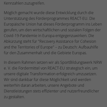
kann der eingeloggte Benutzer
Kennzahlen zuzugreifen.
speichern Informationen anonym und
wiedererkannt werden und es wird ihm
weisen eine randoly generierte Nummer
Zugang zu geschützten Bereichen gewährt.
Möglich gemacht wurde diese Entwicklung durch die
zu, um eindeutige Besucher zu
Unterstützung des Förderprogrammes REACT-EU. Die
identifizieren.
Europäische Union hat dieses Förderprogramm ins Leben
gerufen, um den wirtschaftlichen und sozialen Folgen der
Covid-19-Pandemie in Europa entgegenzuwirken. Die
Name
_gid
Abkürzung steht für "Recovery Assistance for Cohesion
Anbieter
Google Analytics
and the Territories of Europe" – zu Deutsch: Aufbauhilfe
für den Zusammenhalt und die Gebiete Europas.
Laufzeit
1 Tag
In diesem Rahmen setzen wir als SportBildungswerk NRW
Dieses Cookie wird von Google Analytics
e. V. die Fördermittel von REACT-EU strategisch ein, um
installiert. Das Cookie wird verwendet, um
unsere digitale Transformation erfolgreich umzusetzen.
Informationen darüber zu speichern, wie
Wir sind dankbar für diese Möglichkeit und werden
Besucher eine Website nutzen, und hilft
weiterhin daran arbeiten, unsere Angebote und
bei der Erstellung eines Analyseberichts
Zweck
Dienstleistungen stets effizienter und nutzerfreundlicher
darüber, wie es der Website geht. Die
zu gestalten.
erhobenen Daten umfassen die Anzahl der
Besucher, die Quelle, aus der sie