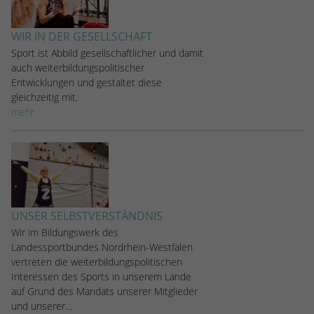
stammen, und die Seiten in anonymisierter
Form.
WIR IN DER GESELLSCHAFT
Sport ist Abbild gesellschaftlicher und damit
Name
_dc_gtm_UA-53600496-1
auch weiterbildungspolitischer
Entwicklungen und gestaltet diese
Anbieter
Google Analytics
gleichzeitig mit.
mehr
Laufzeit
1 Minute
Dieser Cookie identifiziert die Besucher
nach Alter, Geschlecht oder Interessen
Zweck
und nutzt dazu den DoubleClick des
Google Tag Manager, um die gezielte
UNSER SELBSTVERSTÄNDNIS
Anzeigenplatzierung zu vereinfachen.
Wir im Bildungswerk des
Landessportbundes Nordrhein-Westfalen
vertreten die weiterbildungspolitischen
Interessen des Sports in unserem Lande
auf Grund des Mandats unserer Mitglieder
und unserer…