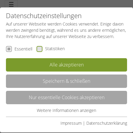
☰
Datenschutzeinstellungen
Auf unserer Webseite werden Cookies verwendet. Einige davon
werden zwingend benötigt, während es uns andere ermöglichen,
Ihre Nutzererfahrung auf unserer Webseite zu verbessern.
Statistiken
Essentiell
Alle akzeptieren
LEITBILD DES SPORTBILDUNGSWERKES NORDRHEIN-
WESTFALEN E.V.
Speichern & schließen
Nur essentielle Cookies akzeptieren
WIR GESTALTEN
Weitere Informationen anzeigen
Essentiell
WEITERBILDUNG IM SPORT
Essentielle Cookies werden für grundlegende Funktionen der
Impressum
|
Datenschutzerklärung
Webseite benötigt. Dadurch ist gewährleistet, dass die