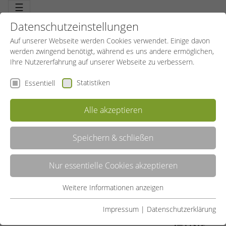
☰
Datenschutzeinstellungen
Auf unserer Webseite werden Cookies verwendet. Einige davon
werden zwingend benötigt, während es uns andere ermöglichen,
Ihre Nutzererfahrung auf unserer Webseite zu verbessern.
Statistiken
Essentiell
Alle akzeptieren
Speichern & schließen
1. STUFE
Nur essentielle Cookies akzeptieren
Biken ist Lifestyle. Der absolute Trend der letzten Jahre. Mit hohem
Gesundheits- und Erlebniswert. Der LehrTrainer MountainBike
beherrscht sein Bike in jedem Gelände. Er gibt der Gruppe die
Weitere Informationen anzeigen
Essentiell
richtigen methodischen Tipps und wählt die Routen angepasst aus.
Er beachtet Natur- und Umweltschutz.
Essentielle Cookies werden für grundlegende Funktionen der
Impressum
|
Datenschutzerklärung
Webseite benötigt. Dadurch ist gewährleistet, dass die
LISTE