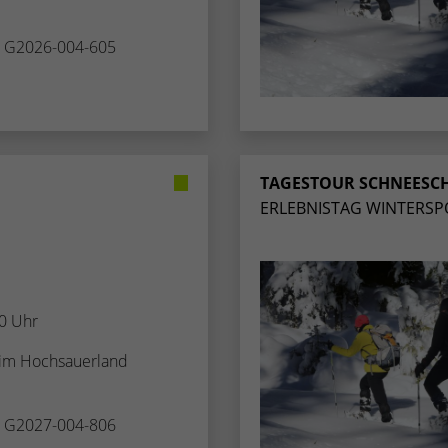
Zugang zu geschützten Bereichen gewährt.
weisen eine randoly generierte Nummer zu, um
eindeutige Besucher zu identifizieren.
. G2026-004-605
Name
_gid
Anbieter
Google Analytics
TAGESTOUR SCHNEES
Laufzeit
1 Tag
ERLEBNISTAG WINTERSP
Dieses Cookie wird von Google Analytics
installiert. Das Cookie wird verwendet, um
Informationen darüber zu speichern, wie
Besucher eine Website nutzen, und hilft bei der
00 Uhr
Zweck
Erstellung eines Analyseberichts darüber, wie es
der Website geht. Die erhobenen Daten
 im Hochsauerland
umfassen die Anzahl der Besucher, die Quelle,
aus der sie stammen, und die Seiten in
anonymisierter Form.
. G2027-004-806