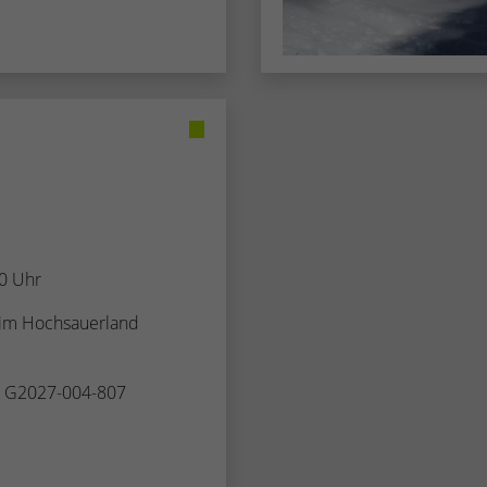
Name
_dc_gtm_UA-53600496-1
Anbieter
Google Analytics
Laufzeit
1 Minute
Dieser Cookie identifiziert die Besucher nach
Alter, Geschlecht oder Interessen und nutzt dazu
Zweck
den DoubleClick des Google Tag Manager, um
die gezielte Anzeigenplatzierung zu vereinfachen.
00 Uhr
 im Hochsauerland
. G2027-004-807