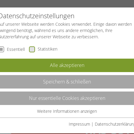
PROJEKTE
SPORTREISEN
BGF
Datenschutzeinstellungen
Auf unserer Webseite werden Cookies verwendet. Einige davon werden
zwingend benötigt, während es uns andere ermöglichen, Ihre
Nutzererfahrung auf unserer Webseite zu verbessern.
Statistiken
Essentiell
Alle akzeptieren
Speichern & schließen
Nur essentielle Cookies akzeptieren
Weitere Informationen anzeigen
Essentiell
Essentielle Cookies werden für grundlegende Funktionen der
Impressum
|
Datenschutzerklärun
Webseite benötigt. Dadurch ist gewährleistet, dass die Webseite