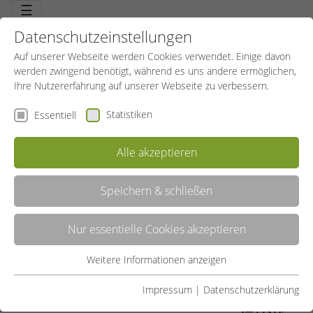
☰
Datenschutzeinstellungen
Auf unserer Webseite werden Cookies verwendet. Einige davon
werden zwingend benötigt, während es uns andere ermöglichen,
Ihre Nutzererfahrung auf unserer Webseite zu verbessern.
Statistiken
Essentiell
Alle akzeptieren
Speichern & schließen
LUNGENSPORT
Nur essentielle Cookies akzeptieren
Speziell für Patienten mit chronischen Atemwegs- und
Lungenkrankheiten. Qualifizierte Kursleitungen zeigen, dass mit
angepasstem Training Verbesserungen von Kraft, Ausdauer und
Weitere Informationen anzeigen
Essentiell
Koordination mit viel Spaß möglich sind. Mit – aber auch ohne
ärztliche Verordnung.
Essentielle Cookies werden für grundlegende Funktionen der
Impressum
|
Datenschutzerklärung
Webseite benötigt. Dadurch ist gewährleistet, dass die
LISTE