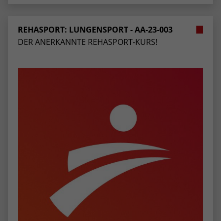
stammen, und die Seiten in anonymisierter
Form.
REHASPORT: LUNGENSPORT - AA-23-003
DER ANERKANNTE REHASPORT-KURS!
Name
_dc_gtm_UA-53600496-1
Anbieter
Google Analytics
Laufzeit
1 Minute
Dieser Cookie identifiziert die Besucher
nach Alter, Geschlecht oder Interessen
Zweck
und nutzt dazu den DoubleClick des
Google Tag Manager, um die gezielte
Anzeigenplatzierung zu vereinfachen.