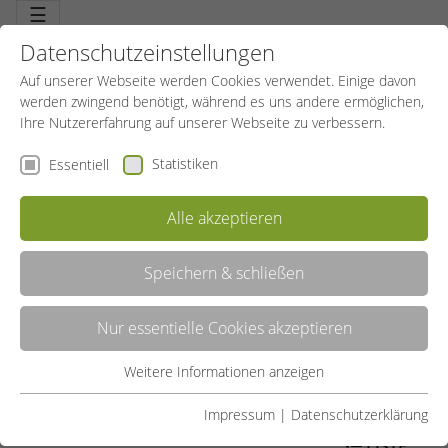
☰
Datenschutzeinstellungen
Auf unserer Webseite werden Cookies verwendet. Einige davon
werden zwingend benötigt, während es uns andere ermöglichen,
Ihre Nutzererfahrung auf unserer Webseite zu verbessern.
Statistiken
Essentiell
Alle akzeptieren
Speichern & schließen
PILATES
Nur essentielle Cookies akzeptieren
Schon ein Fitness-Klassiker im Gesundheitstraining. Ein
ausgewogenes Programm zur Muskelkräftigung, zur Verbesserung
der Körperhaltung und gleichzeitiger Sensibilisierung der
Weitere Informationen anzeigen
Essentiell
Körperwahrnehmung. Eine aktive Körpermitte, bewusstes Atmen,
kontrolliert ausgeführte Bewegungen: ein neues Körpergefühl.
Essentielle Cookies werden für grundlegende Funktionen der
Impressum
|
Datenschutzerklärung
Webseite benötigt. Dadurch ist gewährleistet, dass die
LISTE