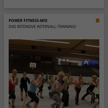
stammen, und die Seiten in anonymisierter
Form.
POWER FITNESS-MIX
Name
_dc_gtm_UA-53600496-1
DAS INTENSIVE INTERVALL-TRAINING!
Anbieter
Google Analytics
Laufzeit
1 Minute
Dieser Cookie identifiziert die Besucher
nach Alter, Geschlecht oder Interessen
Zweck
und nutzt dazu den DoubleClick des
Google Tag Manager, um die gezielte
Anzeigenplatzierung zu vereinfachen.