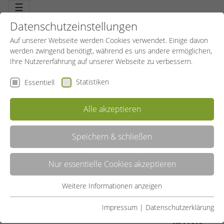
☰
Datenschutzeinstellungen
Auf unserer Webseite werden Cookies verwendet. Einige davon
werden zwingend benötigt, während es uns andere ermöglichen,
Ihre Nutzererfahrung auf unserer Webseite zu verbessern.
Statistiken
Essentiell
Alle akzeptieren
Speichern & schließen
BODY IN FORM
Nur essentielle Cookies akzeptieren
Den Körper in Form bringen. Mehr als Problemzonen-Tuning, ein
umfassendes und ausgewogenes Training für den angepasst
trainierten und proportionierten Body. Mehr als Krafttraining, auch
Weitere Informationen anzeigen
Essentiell
die Beweglichkeit und die Koordination sind entscheidend.
Genauso wie das persönliche Wohlbefinden.
Essentielle Cookies werden für grundlegende Funktionen der
Impressum
|
Datenschutzerklärung
Webseite benötigt. Dadurch ist gewährleistet, dass die
LISTE