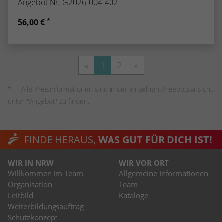
Angebot Nr. G2026-004-402
*
56,00 €
«
1
2
»
Alle Preisinformationen sind in der einzelnen Angebotsansicht
unter "Angebot" zu finden.
FINDE HERAUS,
WAS GUT FÜR DICH IST!
WIR IN NRW
WIR VOR ORT
Willkommen im Team
Allgemeine Informationen
Organisation
Team
Leitbild
Kataloge
Weiterbildungsauftrag
Schutzkonzept