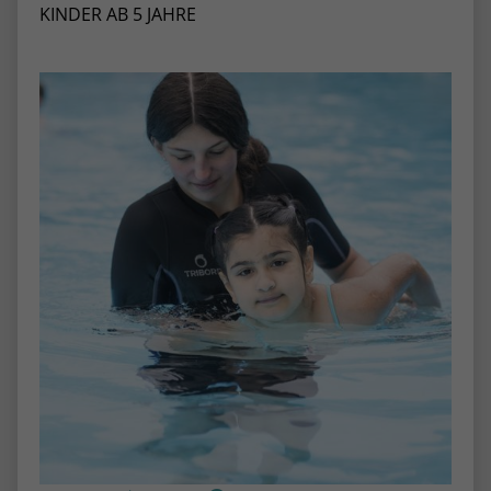
stammen, und die Seiten in anonymisierter
KINDER AB 5 JAHRE
Form.
Name
_dc_gtm_UA-53600496-1
Anbieter
Google Analytics
Laufzeit
1 Minute
Dieser Cookie identifiziert die Besucher
nach Alter, Geschlecht oder Interessen
Zweck
und nutzt dazu den DoubleClick des
Google Tag Manager, um die gezielte
Anzeigenplatzierung zu vereinfachen.