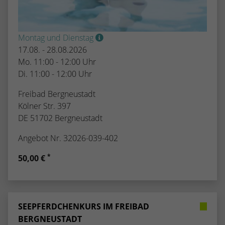
kann der eingeloggte Benutzer
speichern Informationen anonym und
wiedererkannt werden und es wird ihm
weisen eine randoly generierte Nummer
Zugang zu geschützten Bereichen gewährt.
zu, um eindeutige Besucher zu
Montag und Dienstag
identifizieren.
17.08. - 28.08.2026
Mo. 11:00 - 12:00 Uhr
Di. 11:00 - 12:00 Uhr
Name
_gid
Freibad Bergneustadt
Anbieter
Google Analytics
Kölner Str. 397
DE 51702 Bergneustadt
Laufzeit
1 Tag
Angebot Nr. 32026-039-402
Dieses Cookie wird von Google Analytics
installiert. Das Cookie wird verwendet, um
*
50,00 €
Informationen darüber zu speichern, wie
Besucher eine Website nutzen, und hilft
bei der Erstellung eines Analyseberichts
Zweck
darüber, wie es der Website geht. Die
SEEPFERDCHENKURS IM FREIBAD
erhobenen Daten umfassen die Anzahl der
Besucher, die Quelle, aus der sie
BERGNEUSTADT