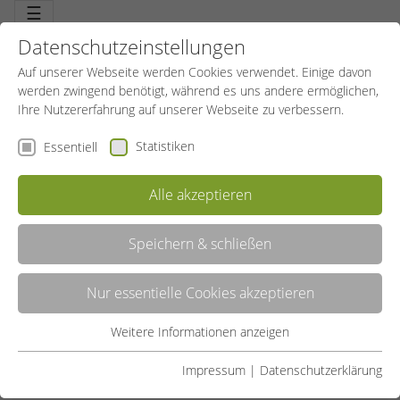
☰
Datenschutzeinstellungen
Auf unserer Webseite werden Cookies verwendet. Einige davon
werden zwingend benötigt, während es uns andere ermöglichen,
Ihre Nutzererfahrung auf unserer Webseite zu verbessern.
Statistiken
Essentiell
Alle akzeptieren
Speichern & schließen
LISTE
Nur essentielle Cookies akzeptieren
GALERIE
Weitere Informationen anzeigen
Essentiell
Liste teilen:
Essentielle Cookies werden für grundlegende Funktionen der
Impressum
|
Datenschutzerklärung
Webseite benötigt. Dadurch ist gewährleistet, dass die