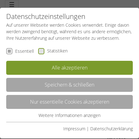
☰
Datenschutzeinstellungen
Auf unserer Webseite werden Cookies verwendet. Einige davon
werden zwingend benötigt, während es uns andere ermöglichen,
Ihre Nutzererfahrung auf unserer Webseite zu verbessern.
Statistiken
Essentiell
Alle akzeptieren
Speichern & schließen
FASZIENTRAINING
Nur essentielle Cookies akzeptieren
Lange Zeit unbeachtet: Faszien sind zentral für das schmerzfreie
Zusammenspiel unseres Körpers. Die gute Nachricht: sie können
erfolgreich trainiert werden. Ein faszinierendes und
Weitere Informationen anzeigen
Essentiell
gesundheitsorientiertes Bindegewebe-Training für mehr
Beweglichkeit, für mehr Schwung und Dynamik
Essentielle Cookies werden für grundlegende Funktionen der
Impressum
|
Datenschutzerklärung
Webseite benötigt. Dadurch ist gewährleistet, dass die
LISTE