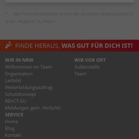
stammen, und die Seiten in anonymisierter
Form.
Alle Preisinformationen sind in der einzelnen Angebotsansicht
unter "Angebot" zu finden.
Name
_dc_gtm_UA-53600496-1
Anbieter
Google Analytics
FINDE HERAUS,
WAS GUT FÜR DICH IST!
Laufzeit
1 Minute
WIR IN NRW
WIR VOR ORT
Willkommen im Team
Außenstelle
Dieser Cookie identifiziert die Besucher
Organisation
Team
nach Alter, Geschlecht oder Interessen
Leitbild
Zweck
und nutzt dazu den DoubleClick des
Weiterbildungsauftrag
Google Tag Manager, um die gezielte
Schutzkonzept
Anzeigenplatzierung zu vereinfachen.
REACT-EU
Meldungen gem. HinSchG
SERVICE
Home
Blog
Kontakt