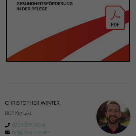
CHRISTOPHER WINTER
BGF Kontakt
0203 395183-0
bgf@sbw-nrw.de