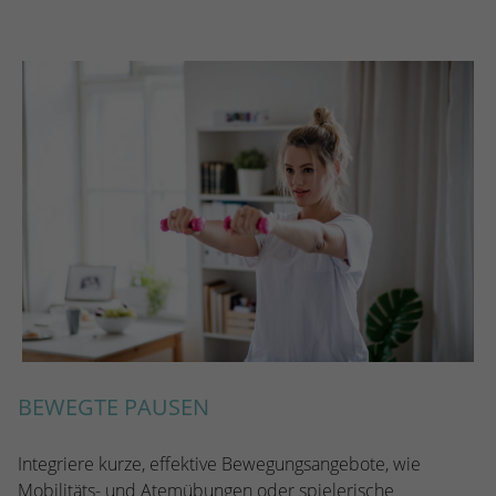
stammen, und die Seiten in anonymisierter
Form.
Name
_dc_gtm_UA-53600496-1
Anbieter
Google Analytics
Laufzeit
1 Minute
Dieser Cookie identifiziert die Besucher
nach Alter, Geschlecht oder Interessen
Zweck
und nutzt dazu den DoubleClick des
Google Tag Manager, um die gezielte
Anzeigenplatzierung zu vereinfachen.
BEWEGTE PAUSEN
Integriere kurze, effektive Bewegungsangebote, wie
Mobilitäts- und Atemübungen oder spielerische