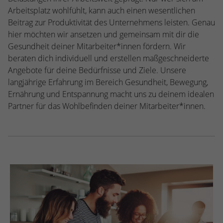
Webseite einwandfrei funktioniert.
Arbeitsplatz wohlfühlt, kann auch einen wesentlichen
Beitrag zur Produktivität des Unternehmens leisten. Genau
Name
Cookie-Informationen anzeigen
cookie_optin
hier möchten wir ansetzen und gemeinsam mit dir die
Anbieter
TYPO3
Gesundheit deiner Mitarbeiter*innen fördern. Wir
Statistiken
beraten dich individuell und erstellen maßgeschneiderte
Diese Gruppe beinhaltet alle Skripte für analytisches Tracking
Laufzeit
1 Jahr
Angebote für deine Bedürfnisse und Ziele. Unsere
und zugehörige Cookies. Es hilft uns die Nutzererfahrung der
langjährige Erfahrung im Bereich Gesundheit, Bewegung,
Website zu verbessern.
Enthält die gewählten Cookie-
Zweck
Ernährung und Entspannung macht uns zu deinem idealen
Einstellungen.
Name
Cookie-Informationen anzeigen
_ga
Partner für das Wohlbefinden deiner Mitarbeiter*innen.
Anbieter
Google Analytics
Name
SBW_user
Laufzeit
2 Jahre
Anbieter
TYPO3
Dieses Cookie wird von Google Analytics
Laufzeit
Sitzungsende
installiert. Das Cookie wird verwendet, um
Besucher-, Sitzungs- und Kampagnendaten
Dieses Cookie ist ein Standard-Session-
zu berechnen und die Nutzung der
Cookie von TYPO3. Es speichert im Falle
Website für den Analysebericht der
eines Benutzer-Logins die Session-ID. So
Zweck
Zweck
Website zu verfolgen. Die Cookies