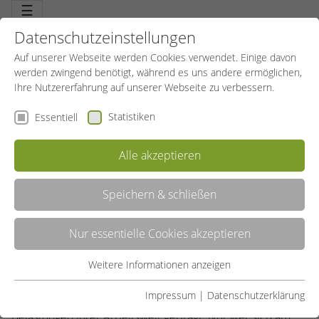
☰
Datenschutzeinstellungen
Auf unserer Webseite werden Cookies verwendet. Einige davon
werden zwingend benötigt, während es uns andere ermöglichen,
Ihre Nutzererfahrung auf unserer Webseite zu verbessern.
Statistiken
Essentiell
Alle akzeptieren
Speichern & schließen
BETRIEBLICHE GESUNDHEITSFÖRDERUNG
Nur essentielle Cookies akzeptieren
Der Erfolg von Unternehmen hängt in einem großen Maß
von qualifizierten, motivierten und gesunden
Weitere Informationen anzeigen
Essentiell
Mitarbeiter*innen ab. Gleichzeitig wird die Gesundheit
Essentielle Cookies werden für grundlegende Funktionen der
Impressum
|
Datenschutzerklärung
dieser Mitarbeiter*innen stark von den Bedingungen und
Webseite benötigt. Dadurch ist gewährleistet, dass die
Belastungen ihrer Arbeitswelt geprägt. Nur wer sich am