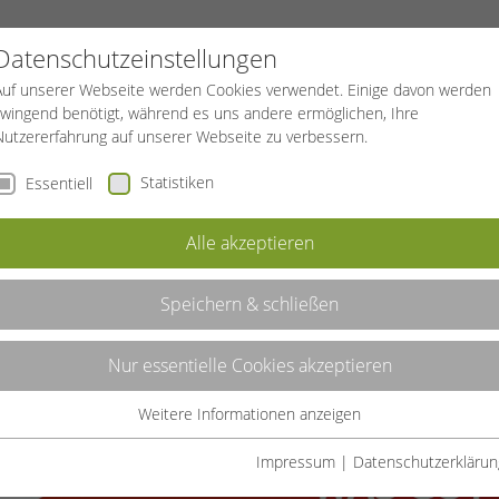
REISEN
BGF
Datenschutzeinstellungen
Auf unserer Webseite werden Cookies verwendet. Einige davon werden
zwingend benötigt, während es uns andere ermöglichen, Ihre
Nutzererfahrung auf unserer Webseite zu verbessern.
Statistiken
Essentiell
Alle akzeptieren
Speichern & schließen
Nur essentielle Cookies akzeptieren
Weitere Informationen anzeigen
Essentiell
Essentielle Cookies werden für grundlegende Funktionen der
Impressum
|
Datenschutzerklärun
Webseite benötigt. Dadurch ist gewährleistet, dass die Webseite