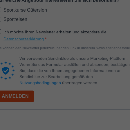
ür welche Angebote interessieren Sie sich besonders?
Name
_dc_gtm_UA-53600496-1
Sportkurse Gütersloh
Sportreisen
Anbieter
Google Analytics
Ich möchte Ihren Newsletter erhalten und akzeptiere die
Laufzeit
1 Minute
Datenschutzerklärung
.
Dieser Cookie identifiziert die Besucher nach
e können den Newsletter jederzeit über den Link in unserem Newsletter abbestelle
Alter, Geschlecht oder Interessen und nutzt dazu
Zweck
den DoubleClick des Google Tag Manager, um
Wir verwenden Sendinblue als unsere Marketing-Plattform.
die gezielte Anzeigenplatzierung zu vereinfachen.
Wenn Sie das Formular ausfüllen und absenden, bestätigen
Sie, dass die von Ihnen angegebenen Informationen an
Sendinblue zur Bearbeitung gemäß den
Nutzungsbedingungen
übertragen werden.
ANMELDEN