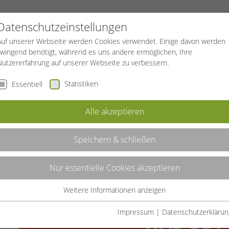
REISEN
BGF
Datenschutzeinstellungen
Auf unserer Webseite werden Cookies verwendet. Einige davon werden
zwingend benötigt, während es uns andere ermöglichen, Ihre
Nutzererfahrung auf unserer Webseite zu verbessern.
Statistiken
Essentiell
Alle akzeptieren
Speichern & schließen
Nur essentielle Cookies akzeptieren
Weitere Informationen anzeigen
Essentiell
Essentielle Cookies werden für grundlegende Funktionen der
Impressum
|
Datenschutzerklärun
Webseite benötigt. Dadurch ist gewährleistet, dass die Webseite