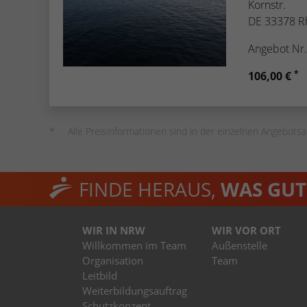
Kornstr.
DE 33378 R
Angebot Nr
*
106,00 €
Alle Preisinformationen sind in der einzelnen Angebotsa
FINDE HERAUS,
WAS GUT 
WIR IN NRW
WIR VOR ORT
Willkommen im Team
Außenstelle
Organisation
Team
Leitbild
Weiterbildungsauftrag
Schutzkonzept