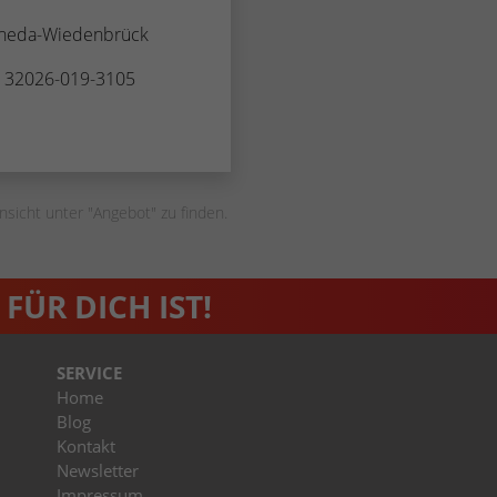
Zugang zu geschützten Bereichen gewährt.
weisen eine randoly generierte Nummer zu, um
heda-Wiedenbrück
eindeutige Besucher zu identifizieren.
. 32026-019-3105
Name
_gid
Anbieter
Google Analytics
nsicht unter "Angebot" zu finden.
Laufzeit
1 Tag
Dieses Cookie wird von Google Analytics
installiert. Das Cookie wird verwendet, um
FÜR DICH IST!
Informationen darüber zu speichern, wie
Besucher eine Website nutzen, und hilft bei der
Zweck
Erstellung eines Analyseberichts darüber, wie es
SERVICE
der Website geht. Die erhobenen Daten
Home
umfassen die Anzahl der Besucher, die Quelle,
Blog
aus der sie stammen, und die Seiten in
Kontakt
anonymisierter Form.
Newsletter
Impressum