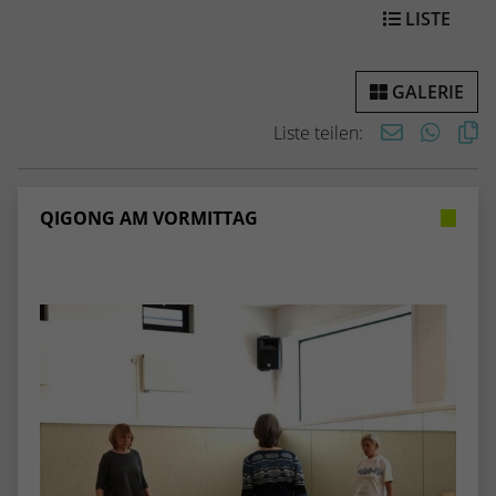
Webseite einwandfrei funktioniert.
LISTE
Name
Cookie-Informationen anzeigen
cookie_optin
GALERIE
Anbieter
TYPO3
Statistiken
Liste teilen:
Diese Gruppe beinhaltet alle Skripte für analytisches Tracking
Laufzeit
1 Jahr
und zugehörige Cookies. Es hilft uns die Nutzererfahrung der
Website zu verbessern.
Enthält die gewählten Cookie-
Zweck
QIGONG AM VORMITTAG
Einstellungen.
Name
Cookie-Informationen anzeigen
_ga
Anbieter
Google Analytics
Name
SBW_user
Laufzeit
2 Jahre
Anbieter
TYPO3
Dieses Cookie wird von Google Analytics
Laufzeit
Sitzungsende
installiert. Das Cookie wird verwendet, um
Besucher-, Sitzungs- und Kampagnendaten
Dieses Cookie ist ein Standard-Session-
zu berechnen und die Nutzung der
Cookie von TYPO3. Es speichert im Falle
Website für den Analysebericht der
eines Benutzer-Logins die Session-ID. So
Zweck
Zweck
Website zu verfolgen. Die Cookies