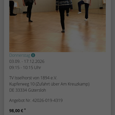
kann der eingeloggte Benutzer
speichern Informationen anonym und
wiedererkannt werden und es wird ihm
weisen eine randoly generierte Nummer
Zugang zu geschützten Bereichen gewährt.
zu, um eindeutige Besucher zu
identifizieren.
Name
_gid
Anbieter
Google Analytics
Donnerstag
Laufzeit
1 Tag
03.09. - 17.12.2026
09:15 - 10:15 Uhr
Dieses Cookie wird von Google Analytics
TV Isselhorst von 1894 e.V.
installiert. Das Cookie wird verwendet, um
Informationen darüber zu speichern, wie
Kupferweg 10 (Zufahrt über Am Kreuzkamp)
Besucher eine Website nutzen, und hilft
DE 33334 Gütersloh
bei der Erstellung eines Analyseberichts
Zweck
Angebot Nr. 42026-019-4319
darüber, wie es der Website geht. Die
erhobenen Daten umfassen die Anzahl der
*
98,00 €
Besucher, die Quelle, aus der sie