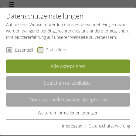
☰
Datenschutzeinstellungen
Auf unserer Webseite werden Cookies verwendet. Einige davon
werden zwingend benötigt, während es uns andere ermöglichen,
Ihre Nutzererfahrung auf unserer Webseite zu verbessern.
Statistiken
Essentiell
Alle akzeptieren
Speichern & schließen
QI GONG
Nur essentielle Cookies akzeptieren
Die Kunst, seine Lebensenergie zu nutzen. Eng verbunden mit
traditioneller chinesischer Medizin und mit langer Tradition.
Atemübungen, langsame und fließende Körper- und
Weitere Informationen anzeigen
Essentiell
Bewegungsübungen, Konzentrationsübungen und
Meditationsübungen ergänzen sich zu einem harmonischen
Essentielle Cookies werden für grundlegende Funktionen der
Impressum
|
Datenschutzerklärung
Ganzen.
Webseite benötigt. Dadurch ist gewährleistet, dass die