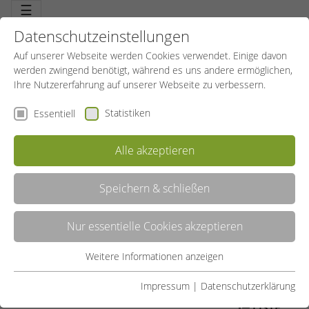
☰
Datenschutzeinstellungen
Auf unserer Webseite werden Cookies verwendet. Einige davon
werden zwingend benötigt, während es uns andere ermöglichen,
Ihre Nutzererfahrung auf unserer Webseite zu verbessern.
Statistiken
Essentiell
Alle akzeptieren
Speichern & schließen
PILATES
Nur essentielle Cookies akzeptieren
Schon ein Fitness-Klassiker im Gesundheitstraining. Ein
ausgewogenes Programm zur Muskelkräftigung, zur Verbesserung
der Körperhaltung und gleichzeitiger Sensibilisierung der
Weitere Informationen anzeigen
Essentiell
Körperwahrnehmung. Eine aktive Körpermitte, bewusstes Atmen,
kontrolliert ausgeführte Bewegungen: ein neues Körpergefühl.
Essentielle Cookies werden für grundlegende Funktionen der
Impressum
|
Datenschutzerklärung
Webseite benötigt. Dadurch ist gewährleistet, dass die
LISTE