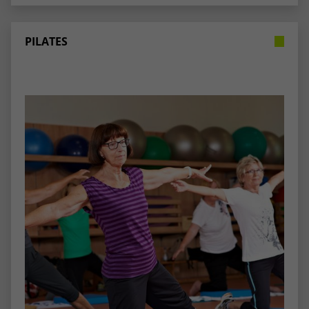
stammen, und die Seiten in anonymisierter
Form.
PILATES
Name
_dc_gtm_UA-53600496-1
Anbieter
Google Analytics
Laufzeit
1 Minute
Dieser Cookie identifiziert die Besucher
nach Alter, Geschlecht oder Interessen
Zweck
und nutzt dazu den DoubleClick des
Google Tag Manager, um die gezielte
Anzeigenplatzierung zu vereinfachen.