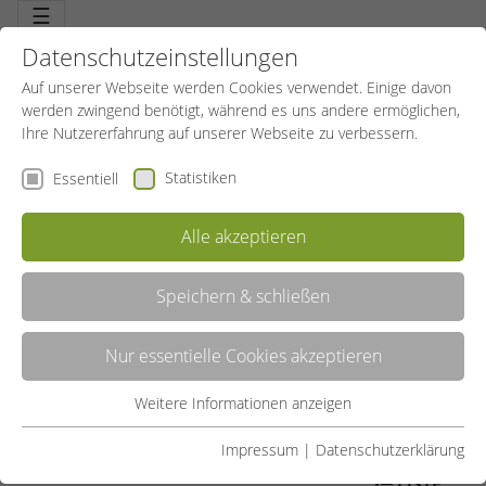
☰
Datenschutzeinstellungen
Auf unserer Webseite werden Cookies verwendet. Einige davon
werden zwingend benötigt, während es uns andere ermöglichen,
Ihre Nutzererfahrung auf unserer Webseite zu verbessern.
Statistiken
Essentiell
Alle akzeptieren
Speichern & schließen
REHABILITATION
Nur essentielle Cookies akzeptieren
Eine anspruchsvolle Aufgabe. Voraussetzung für die Leitung von
Reha-Gruppen mit unterschiedlichen Schwerpunkten. Basismodul
für alle Profile: Grundlegende Informationen – bis hin zu
Weitere Informationen anzeigen
Essentiell
juristischen Fragen. Aufbaumodul: Spezifisches Wissen und
Fähigkeiten in den einzelnen Profilen, Besonderheiten.
Essentielle Cookies werden für grundlegende Funktionen der
Impressum
|
Datenschutzerklärung
Webseite benötigt. Dadurch ist gewährleistet, dass die
LISTE