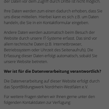
der Daten vor dem Zugriff durch Dritte ist nicht möglich.
kann der eingeloggte Benutzer
speichern Informationen anonym und
wiedererkannt werden und es wird ihm
weisen eine randoly generierte Nummer
Ihre Daten werden zum einen dadurch erhoben, dass Sie
Zugang zu geschützten Bereichen gewährt.
zu, um eindeutige Besucher zu
uns diese mitteilen. Hierbei kann es sich z.B. um Daten
identifizieren.
handeln, die Sie in ein Kontaktformular eingeben.
Andere Daten werden automatisch beim Besuch der
Name
_gid
Website durch unsere IT-Systeme erfasst. Das sind vor
allem technische Daten (z.B. Internetbrowser,
Anbieter
Google Analytics
Betriebssystem oder Uhrzeit des Seitenaufrufs). Die
Erfassung dieser Daten erfolgt automatisch, sobald Sie
Laufzeit
1 Tag
unsere Website betreten.
Dieses Cookie wird von Google Analytics
Wer ist für die Datenverarbeitung verantwortlich?
installiert. Das Cookie wird verwendet, um
Informationen darüber zu speichern, wie
Die Datenverarbeitung auf dieser Website erfolgt durch
Besucher eine Website nutzen, und hilft
das SportBildungswerk Nordrhein-Westfalen e.V.
bei der Erstellung eines Analyseberichts
Zweck
darüber, wie es der Website geht. Die
Für weitere Fragen stehen wir Ihnen gerne unter den
erhobenen Daten umfassen die Anzahl der
folgenden Kontaktdaten zur Verfügung:
Besucher, die Quelle, aus der sie