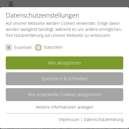
☰
Datenschutzeinstellungen
Auf unserer Webseite werden Cookies verwendet. Einige davon
werden zwingend benötigt, während es uns andere ermöglichen,
Ihre Nutzererfahrung auf unserer Webseite zu verbessern.
Statistiken
Essentiell
Alle akzeptieren
Speichern & schließen
Nur essentielle Cookies akzeptieren
DATENSCHUTZERKLÄRUNG
Weitere Informationen anzeigen
Essentiell
Wir, das SportBildungswerk Nordrhein-Westfalen e.V.,
Essentielle Cookies werden für grundlegende Funktionen der
Impressum
|
Datenschutzerklärung
freuen uns über Ihren Besuch unserer Website.
Webseite benötigt. Dadurch ist gewährleistet, dass die
Datenschutz und Datensicherheit für unsere Nutzer haben