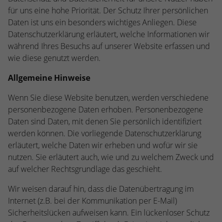
Webseite einwandfrei funktioniert.
für uns eine hohe Priorität. Der Schutz Ihrer persönlichen
Daten ist uns ein besonders wichtiges Anliegen. Diese
Name
Cookie-Informationen anzeigen
cookie_optin
Datenschutzerklärung erläutert, welche Informationen wir
Anbieter
TYPO3
während Ihres Besuchs auf unserer Website erfassen und
Statistiken
wie diese genutzt werden.
Diese Gruppe beinhaltet alle Skripte für analytisches Tracking
Laufzeit
1 Jahr
und zugehörige Cookies. Es hilft uns die Nutzererfahrung der
Allgemeine Hinweise
Website zu verbessern.
Enthält die gewählten Cookie-
Zweck
Wenn Sie diese Website benutzen, werden verschiedene
Einstellungen.
Name
Cookie-Informationen anzeigen
_ga
personenbezogene Daten erhoben. Personenbezogene
Daten sind Daten, mit denen Sie persönlich identifiziert
Anbieter
Google Analytics
Name
SBW_user
werden können. Die vorliegende Datenschutzerklärung
erläutert, welche Daten wir erheben und wofür wir sie
Laufzeit
2 Jahre
Anbieter
TYPO3
nutzen. Sie erläutert auch, wie und zu welchem Zweck und
Dieses Cookie wird von Google Analytics
auf welcher Rechtsgrundlage das geschieht.
Laufzeit
Sitzungsende
installiert. Das Cookie wird verwendet, um
Wir weisen darauf hin, dass die Datenübertragung im
Besucher-, Sitzungs- und Kampagnendaten
Dieses Cookie ist ein Standard-Session-
zu berechnen und die Nutzung der
Internet (z.B. bei der Kommunikation per E-Mail)
Cookie von TYPO3. Es speichert im Falle
Website für den Analysebericht der
Sicherheitslücken aufweisen kann. Ein lückenloser Schutz
eines Benutzer-Logins die Session-ID. So
Zweck
Zweck
Website zu verfolgen. Die Cookies