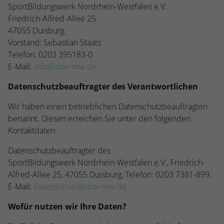
stammen, und die Seiten in anonymisierter
SportBildungswerk Nordrhein-Westfalen e.V.
Form.
Friedrich-Alfred-Allee 25
47055 Duisburg
Vorstand: Sebastian Staats
Name
_dc_gtm_UA-53600496-1
Telefon: 0203 395183-0
E-Mail:
info@sbw-nrw.de
Anbieter
Google Analytics
Datenschutzbeauftragter des Verantwortlichen
Laufzeit
1 Minute
Wir haben einen betrieblichen Datenschutzbeauftragten
Dieser Cookie identifiziert die Besucher
benannt. Diesen erreichen Sie unter den folgenden
nach Alter, Geschlecht oder Interessen
Kontaktdaten:
Zweck
und nutzt dazu den DoubleClick des
Google Tag Manager, um die gezielte
Datenschutzbeauftragter des
Anzeigenplatzierung zu vereinfachen.
SportBildungswerk Nordrhein-Westfalen e.V., Friedrich-
Alfred-Allee 25, 47055 Duisburg, Telefon: 0203 7381-899,
E-Mail:
Datenschutz@sbw-nrw.de
Wofür nutzen wir Ihre Daten?