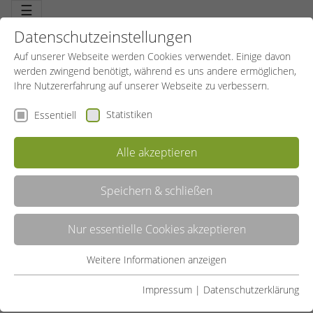
☰
Datenschutzeinstellungen
Auf unserer Webseite werden Cookies verwendet. Einige davon
werden zwingend benötigt, während es uns andere ermöglichen,
Ihre Nutzererfahrung auf unserer Webseite zu verbessern.
Statistiken
Essentiell
Alle akzeptieren
Speichern & schließen
Nur essentielle Cookies akzeptieren
Bewirb dich jetzt als Kursleitung bei unseren Außenstellen
und werde Teil des Teams. Wo genau in NRW wir überall
Weitere Informationen anzeigen
Essentiell
vor Ort sind siehst du
hier.
Essentielle Cookies werden für grundlegende Funktionen der
Impressum
|
Datenschutzerklärung
Webseite benötigt. Dadurch ist gewährleistet, dass die