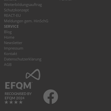
stammen, und die Seiten in anonymisierter
Weiterbildungsauftrag
Form.
Schutzkonzept
REACT-EU
Meldungen gem. HinSchG
Name
_dc_gtm_UA-53600496-1
SERVICE
Blog
Anbieter
Google Analytics
Home
Newsletter
Laufzeit
1 Minute
Impressum
Kontakt
Dieser Cookie identifiziert die Besucher
Datenschutzerklärung
nach Alter, Geschlecht oder Interessen
AGB
Zweck
und nutzt dazu den DoubleClick des
Google Tag Manager, um die gezielte
Anzeigenplatzierung zu vereinfachen.