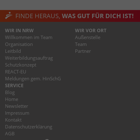
stammen, und die Seiten in anonymisierter
Form.
FINDE HERAUS,
WAS GUT FÜR DICH IST!
Name
_dc_gtm_UA-53600496-1
WIR IN NRW
WIR VOR ORT
Willkommen im Team
Außenstelle
Anbieter
Google Analytics
Organisation
Team
Leitbild
Partner
Laufzeit
1 Minute
Weiterbildungsauftrag
Schutzkonzept
Dieser Cookie identifiziert die Besucher
REACT-EU
nach Alter, Geschlecht oder Interessen
Meldungen gem. HinSchG
Zweck
und nutzt dazu den DoubleClick des
SERVICE
Google Tag Manager, um die gezielte
Blog
Anzeigenplatzierung zu vereinfachen.
Home
Newsletter
Impressum
Kontakt
Datenschutzerklärung
AGB