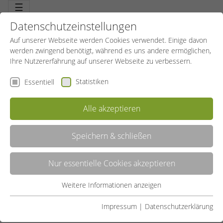
☰
Datenschutzeinstellungen
Auf unserer Webseite werden Cookies verwendet. Einige davon
werden zwingend benötigt, während es uns andere ermöglichen,
Ihre Nutzererfahrung auf unserer Webseite zu verbessern.
Statistiken
Essentiell
Alle akzeptieren
Speichern & schließen
LISTE
Nur essentielle Cookies akzeptieren
GALERIE
Weitere Informationen anzeigen
Essentiell
Liste teilen:
Essentielle Cookies werden für grundlegende Funktionen der
Impressum
|
Datenschutzerklärung
Webseite benötigt. Dadurch ist gewährleistet, dass die