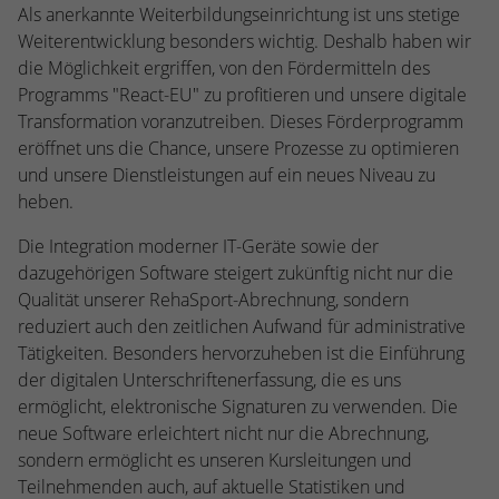
Webseite einwandfrei funktioniert.
Als anerkannte Weiterbildungseinrichtung ist uns stetige
Weiterentwicklung besonders wichtig. Deshalb haben wir
Name
Cookie-Informationen anzeigen
cookie_optin
die Möglichkeit ergriffen, von den Fördermitteln des
Programms "React-EU" zu profitieren und unsere digitale
Anbieter
TYPO3
Statistiken
Transformation voranzutreiben. Dieses Förderprogramm
Diese Gruppe beinhaltet alle Skripte für analytisches Tracking
Laufzeit
1 Jahr
eröffnet uns die Chance, unsere Prozesse zu optimieren
und zugehörige Cookies. Es hilft uns die Nutzererfahrung der
und unsere Dienstleistungen auf ein neues Niveau zu
Website zu verbessern.
Enthält die gewählten Cookie-
heben.
Zweck
Einstellungen.
Name
Cookie-Informationen anzeigen
_ga
Die Integration moderner IT-Geräte sowie der
dazugehörigen Software steigert zukünftig nicht nur die
Anbieter
Google Analytics
Name
SBW_user
Qualität unserer RehaSport-Abrechnung, sondern
reduziert auch den zeitlichen Aufwand für administrative
Laufzeit
2 Jahre
Anbieter
TYPO3
Tätigkeiten. Besonders hervorzuheben ist die Einführung
Dieses Cookie wird von Google Analytics
der digitalen Unterschriftenerfassung, die es uns
Laufzeit
Sitzungsende
installiert. Das Cookie wird verwendet, um
ermöglicht, elektronische Signaturen zu verwenden. Die
Besucher-, Sitzungs- und Kampagnendaten
neue Software erleichtert nicht nur die Abrechnung,
Dieses Cookie ist ein Standard-Session-
zu berechnen und die Nutzung der
Cookie von TYPO3. Es speichert im Falle
sondern ermöglicht es unseren Kursleitungen und
Website für den Analysebericht der
eines Benutzer-Logins die Session-ID. So
Teilnehmenden auch, auf aktuelle Statistiken und
Zweck
Zweck
Website zu verfolgen. Die Cookies