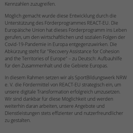
kann der eingeloggte Benutzer
Kennzahlen zuzugreifen.
speichern Informationen anonym und
wiedererkannt werden und es wird ihm
weisen eine randoly generierte Nummer
Zugang zu geschützten Bereichen gewährt.
Möglich gemacht wurde diese Entwicklung durch die
zu, um eindeutige Besucher zu
Unterstützung des Förderprogrammes REACT-EU. Die
identifizieren.
Europäische Union hat dieses Förderprogramm ins Leben
gerufen, um den wirtschaftlichen und sozialen Folgen der
Covid-19-Pandemie in Europa entgegenzuwirken. Die
Name
_gid
Abkürzung steht für "Recovery Assistance for Cohesion
Anbieter
Google Analytics
and the Territories of Europe" – zu Deutsch: Aufbauhilfe
für den Zusammenhalt und die Gebiete Europas.
Laufzeit
1 Tag
In diesem Rahmen setzen wir als SportBildungswerk NRW
Dieses Cookie wird von Google Analytics
e. V. die Fördermittel von REACT-EU strategisch ein, um
installiert. Das Cookie wird verwendet, um
unsere digitale Transformation erfolgreich umzusetzen.
Informationen darüber zu speichern, wie
Wir sind dankbar für diese Möglichkeit und werden
Besucher eine Website nutzen, und hilft
weiterhin daran arbeiten, unsere Angebote und
bei der Erstellung eines Analyseberichts
Zweck
Dienstleistungen stets effizienter und nutzerfreundlicher
darüber, wie es der Website geht. Die
zu gestalten.
erhobenen Daten umfassen die Anzahl der
Besucher, die Quelle, aus der sie