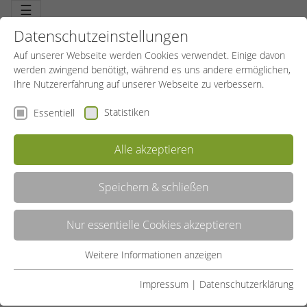
☰
Datenschutzeinstellungen
Auf unserer Webseite werden Cookies verwendet. Einige davon
werden zwingend benötigt, während es uns andere ermöglichen,
Ihre Nutzererfahrung auf unserer Webseite zu verbessern.
Statistiken
Essentiell
Alle akzeptieren
Speichern & schließen
Nur essentielle Cookies akzeptieren
DIGITALISIERUNG UNSERER REHASPORT-
Weitere Informationen anzeigen
ABRECHNUNG DURCH FÖRDERPROGRAMM
Essentiell
„REACT-EU“
Essentielle Cookies werden für grundlegende Funktionen der
Impressum
|
Datenschutzerklärung
Webseite benötigt. Dadurch ist gewährleistet, dass die