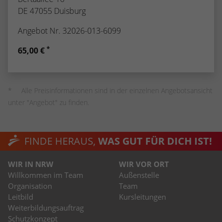
DE 47055 Duisburg
Angebot Nr. 32026-013-6099
*
65,00 €
Alle Preisinformationen sind in der einzelnen Angebotsansicht
unter "Angebot" zu finden.
FINDE HERAUS,
WAS GUT FÜR DICH IST!
WIR IN NRW
WIR VOR ORT
Willkommen im Team
Außenstelle
Organisation
Team
Leitbild
Kursleitungen
Weiterbildungsauftrag
Schutzkonzept