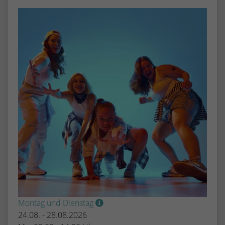
stammen, und die Seiten in anonymisierter
Form.
Name
_dc_gtm_UA-53600496-1
Anbieter
Google Analytics
Laufzeit
1 Minute
Dieser Cookie identifiziert die Besucher
nach Alter, Geschlecht oder Interessen
Zweck
und nutzt dazu den DoubleClick des
Google Tag Manager, um die gezielte
Anzeigenplatzierung zu vereinfachen.
Montag und Dienstag
24.08. - 28.08.2026