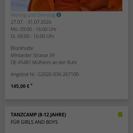
kann der eingeloggte Benutzer
speichern Informationen anonym und
wiedererkannt werden und es wird ihm
weisen eine randoly generierte Nummer
Montag und Dienstag
Zugang zu geschützten Bereichen gewährt.
zu, um eindeutige Besucher zu
27.07. - 31.07.2026
identifizieren.
Mo. 09:00 - 16:00 Uhr
Di. 09:00 - 16:00 Uhr
Name
_gid
Blockhütte
Mintarder Strasse 39
Anbieter
Google Analytics
DE 45481 Mülheim an der Ruhr
Laufzeit
1 Tag
Angebot Nr. G2026-036-267100
Dieses Cookie wird von Google Analytics
*
145,00 €
installiert. Das Cookie wird verwendet, um
Informationen darüber zu speichern, wie
Besucher eine Website nutzen, und hilft
bei der Erstellung eines Analyseberichts
Zweck
TANZCAMP (8-12 JAHRE)
darüber, wie es der Website geht. Die
FÜR GIRLS AND BOYS
erhobenen Daten umfassen die Anzahl der
Besucher, die Quelle, aus der sie