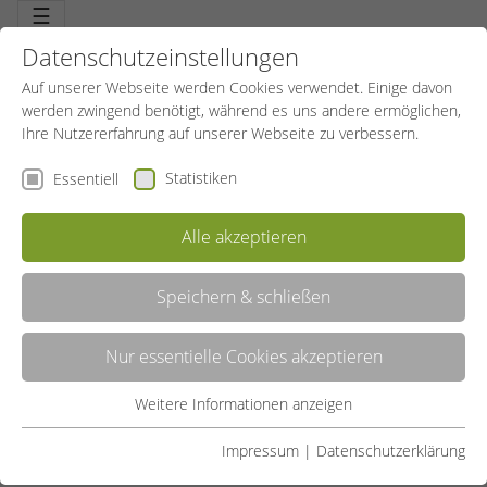
☰
Datenschutzeinstellungen
Auf unserer Webseite werden Cookies verwendet. Einige davon
werden zwingend benötigt, während es uns andere ermöglichen,
Ihre Nutzererfahrung auf unserer Webseite zu verbessern.
Statistiken
Essentiell
Alle akzeptieren
Speichern & schließen
LISTE
Nur essentielle Cookies akzeptieren
GALERIE
Weitere Informationen anzeigen
Essentiell
Liste teilen:
Essentielle Cookies werden für grundlegende Funktionen der
Impressum
|
Datenschutzerklärung
Webseite benötigt. Dadurch ist gewährleistet, dass die