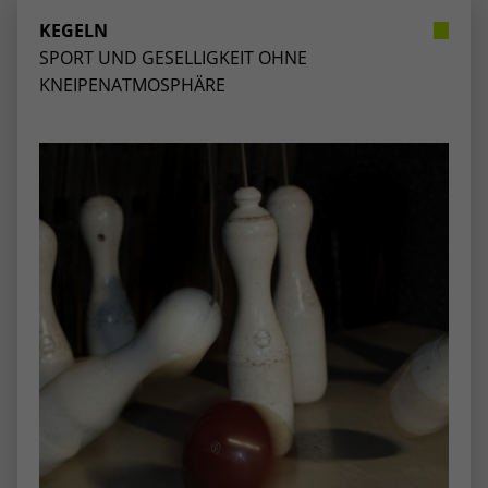
stammen, und die Seiten in anonymisierter
KEGELN
Form.
SPORT UND GESELLIGKEIT OHNE
KNEIPENATMOSPHÄRE
Name
_dc_gtm_UA-53600496-1
Anbieter
Google Analytics
Laufzeit
1 Minute
Dieser Cookie identifiziert die Besucher
nach Alter, Geschlecht oder Interessen
Zweck
und nutzt dazu den DoubleClick des
Google Tag Manager, um die gezielte
Anzeigenplatzierung zu vereinfachen.