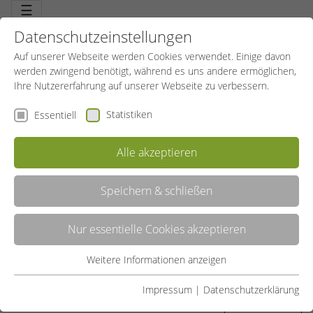
☰
Datenschutzeinstellungen
Auf unserer Webseite werden Cookies verwendet. Einige davon
werden zwingend benötigt, während es uns andere ermöglichen,
Ihre Nutzererfahrung auf unserer Webseite zu verbessern.
Statistiken
Essentiell
Alle akzeptieren
Speichern & schließen
SONSTIGE SPIELE
Nur essentielle Cookies akzeptieren
Hier finden Sie weitere interessante Spiele und Spielformen, auch in
Kombination zu einer neuen Erfahrung gemixt.
Weitere Informationen anzeigen
Essentiell
LISTE
Essentielle Cookies werden für grundlegende Funktionen der
Impressum
|
Datenschutzerklärung
Webseite benötigt. Dadurch ist gewährleistet, dass die