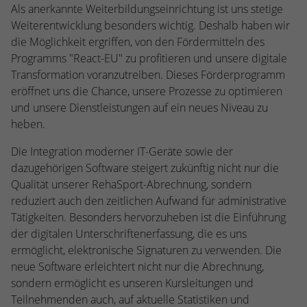
Webseite einwandfrei funktioniert.
Als anerkannte Weiterbildungseinrichtung ist uns stetige
Weiterentwicklung besonders wichtig. Deshalb haben wir
Name
Cookie-Informationen anzeigen
cookie_optin
die Möglichkeit ergriffen, von den Fördermitteln des
Programms "React-EU" zu profitieren und unsere digitale
Anbieter
TYPO3
Statistiken
Transformation voranzutreiben. Dieses Förderprogramm
Diese Gruppe beinhaltet alle Skripte für analytisches Tracking
Laufzeit
1 Jahr
eröffnet uns die Chance, unsere Prozesse zu optimieren
und zugehörige Cookies. Es hilft uns die Nutzererfahrung der
und unsere Dienstleistungen auf ein neues Niveau zu
Website zu verbessern.
Enthält die gewählten Cookie-
heben.
Zweck
Einstellungen.
Name
Cookie-Informationen anzeigen
_ga
Die Integration moderner IT-Geräte sowie der
dazugehörigen Software steigert zukünftig nicht nur die
Anbieter
Google Analytics
Name
SBW_user
Qualität unserer RehaSport-Abrechnung, sondern
reduziert auch den zeitlichen Aufwand für administrative
Laufzeit
2 Jahre
Anbieter
TYPO3
Tätigkeiten. Besonders hervorzuheben ist die Einführung
Dieses Cookie wird von Google Analytics
der digitalen Unterschriftenerfassung, die es uns
Laufzeit
Sitzungsende
installiert. Das Cookie wird verwendet, um
ermöglicht, elektronische Signaturen zu verwenden. Die
Besucher-, Sitzungs- und Kampagnendaten
neue Software erleichtert nicht nur die Abrechnung,
Dieses Cookie ist ein Standard-Session-
zu berechnen und die Nutzung der
Cookie von TYPO3. Es speichert im Falle
sondern ermöglicht es unseren Kursleitungen und
Website für den Analysebericht der
eines Benutzer-Logins die Session-ID. So
Teilnehmenden auch, auf aktuelle Statistiken und
Zweck
Zweck
Website zu verfolgen. Die Cookies