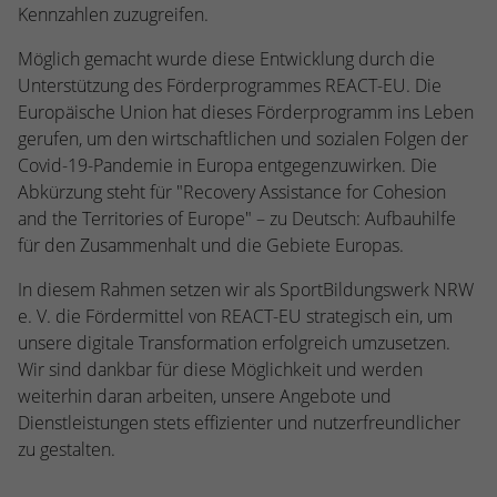
kann der eingeloggte Benutzer
Kennzahlen zuzugreifen.
speichern Informationen anonym und
wiedererkannt werden und es wird ihm
weisen eine randoly generierte Nummer
Zugang zu geschützten Bereichen gewährt.
Möglich gemacht wurde diese Entwicklung durch die
zu, um eindeutige Besucher zu
Unterstützung des Förderprogrammes REACT-EU. Die
identifizieren.
Europäische Union hat dieses Förderprogramm ins Leben
gerufen, um den wirtschaftlichen und sozialen Folgen der
Covid-19-Pandemie in Europa entgegenzuwirken. Die
Name
_gid
Abkürzung steht für "Recovery Assistance for Cohesion
Anbieter
Google Analytics
and the Territories of Europe" – zu Deutsch: Aufbauhilfe
für den Zusammenhalt und die Gebiete Europas.
Laufzeit
1 Tag
In diesem Rahmen setzen wir als SportBildungswerk NRW
Dieses Cookie wird von Google Analytics
e. V. die Fördermittel von REACT-EU strategisch ein, um
installiert. Das Cookie wird verwendet, um
unsere digitale Transformation erfolgreich umzusetzen.
Informationen darüber zu speichern, wie
Wir sind dankbar für diese Möglichkeit und werden
Besucher eine Website nutzen, und hilft
weiterhin daran arbeiten, unsere Angebote und
bei der Erstellung eines Analyseberichts
Zweck
Dienstleistungen stets effizienter und nutzerfreundlicher
darüber, wie es der Website geht. Die
zu gestalten.
erhobenen Daten umfassen die Anzahl der
Besucher, die Quelle, aus der sie