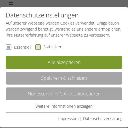
☰
Datenschutzeinstellungen
Auf unserer Webseite werden Cookies verwendet. Einige davon
werden zwingend benötigt, während es uns andere ermöglichen,
Ihre Nutzererfahrung auf unserer Webseite zu verbessern.
Statistiken
Essentiell
Alle akzeptieren
Speichern & schließen
Nur essentielle Cookies akzeptieren
DIGITALISIERUNG UNSERER REHASPORT-
Weitere Informationen anzeigen
ABRECHNUNG DURCH FÖRDERPROGRAMM
Essentiell
„REACT-EU“
Essentielle Cookies werden für grundlegende Funktionen der
Impressum
|
Datenschutzerklärung
Webseite benötigt. Dadurch ist gewährleistet, dass die