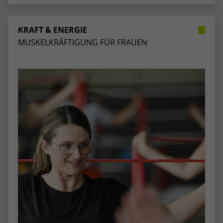
stammen, und die Seiten in anonymisierter
Form.
KRAFT & ENERGIE
MUSKELKRÄFTIGUNG FÜR FRAUEN
Name
_dc_gtm_UA-53600496-1
Anbieter
Google Analytics
Laufzeit
1 Minute
Dieser Cookie identifiziert die Besucher
nach Alter, Geschlecht oder Interessen
Zweck
und nutzt dazu den DoubleClick des
Google Tag Manager, um die gezielte
Anzeigenplatzierung zu vereinfachen.