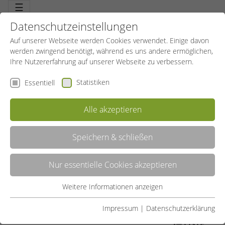
☰
Datenschutzeinstellungen
Auf unserer Webseite werden Cookies verwendet. Einige davon
werden zwingend benötigt, während es uns andere ermöglichen,
Ihre Nutzererfahrung auf unserer Webseite zu verbessern.
Statistiken
Essentiell
Alle akzeptieren
Speichern & schließen
BODY-BURN
Nur essentielle Cookies akzeptieren
Eine raffinierte und spezielle Kombination. Fatburner (spezielle
Ausdauerübungen zur Fettverbrennung) gemixt mit Muskeltoner
(gezielte Straffungsübungen). Dieses Erfolgsprogramm bringt den
Weitere Informationen anzeigen
Essentiell
Stoffwechsel auf Trab – Kalorien verbrennen schneller – und die
Muskulatur wird straffer. Die Figur sagt Danke.
Essentielle Cookies werden für grundlegende Funktionen der
Impressum
|
Datenschutzerklärung
Webseite benötigt. Dadurch ist gewährleistet, dass die
LISTE