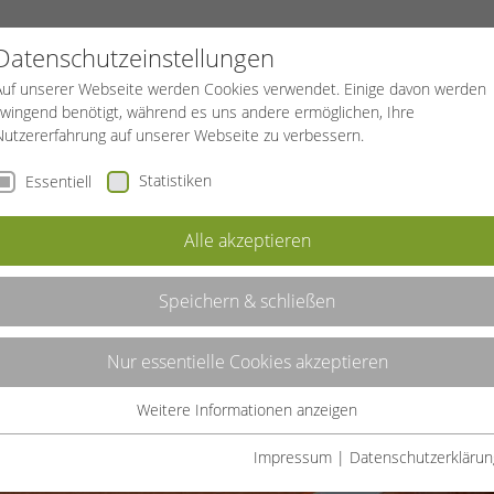
PROJEKTE
SPORTREISEN
BGF
Datenschutzeinstellungen
Auf unserer Webseite werden Cookies verwendet. Einige davon werden
zwingend benötigt, während es uns andere ermöglichen, Ihre
Nutzererfahrung auf unserer Webseite zu verbessern.
Statistiken
Essentiell
izierung
Alle akzeptieren
Speichern & schließen
Nur essentielle Cookies akzeptieren
Weitere Informationen anzeigen
Essentiell
Essentielle Cookies werden für grundlegende Funktionen der
Impressum
|
Datenschutzerklärun
Webseite benötigt. Dadurch ist gewährleistet, dass die Webseite