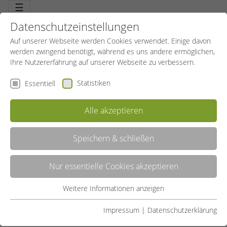
☰
Datenschutzeinstellungen
Auf unserer Webseite werden Cookies verwendet. Einige davon
werden zwingend benötigt, während es uns andere ermöglichen,
Ihre Nutzererfahrung auf unserer Webseite zu verbessern.
Statistiken
Essentiell
MUSIK, MOTIVATION, BEWEGUNG – WERDE
LEHRTRAINER GROUPFITNESS
Alle akzeptieren
Speichern & schließen
20.06.2024
SportBildungswerk Allgemein
Die Entstehungsgeschichte
Nur essentielle Cookies akzeptieren
GroupFitness ist eine dynamische und vielseitige
Trainingsform, die sich aus verschiedenen
Weitere Informationen anzeigen
Essentiell
Fitnessdisziplinen entwickelt hat. Ursprünglich aus dem
Essentielle Cookies werden für grundlegende Funktionen der
Aerobic-Trend der 1980er Jahre entstanden, hat sich
Impressum
|
Datenschutzerklärung
Webseite benötigt. Dadurch ist gewährleistet, dass die
GroupFitness kontinuierlich weiterentwickelt und