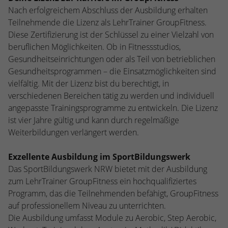
kann der eingeloggte Benutzer
Nach erfolgreichem Abschluss der Ausbildung erhalten
speichern Informationen anonym und
wiedererkannt werden und es wird ihm
Teilnehmende die Lizenz als LehrTrainer GroupFitness.
weisen eine randoly generierte Nummer
Zugang zu geschützten Bereichen gewährt.
zu, um eindeutige Besucher zu
Diese Zertifizierung ist der Schlüssel zu einer Vielzahl von
identifizieren.
beruflichen Möglichkeiten. Ob in Fitnessstudios,
Gesundheitseinrichtungen oder als Teil von betrieblichen
Gesundheitsprogrammen – die Einsatzmöglichkeiten sind
Name
_gid
vielfältig. Mit der Lizenz bist du berechtigt, in
verschiedenen Bereichen tätig zu werden und individuell
Anbieter
Google Analytics
angepasste Trainingsprogramme zu entwickeln. Die Lizenz
ist vier Jahre gültig und kann durch regelmäßige
Laufzeit
1 Tag
Weiterbildungen verlängert werden.
Dieses Cookie wird von Google Analytics
installiert. Das Cookie wird verwendet, um
Exzellente Ausbildung im SportBildungswerk
Informationen darüber zu speichern, wie
Das SportBildungswerk NRW bietet mit der Ausbildung
Besucher eine Website nutzen, und hilft
zum LehrTrainer GroupFitness ein hochqualifiziertes
bei der Erstellung eines Analyseberichts
Programm, das die Teilnehmenden befähigt, GroupFitness
Zweck
darüber, wie es der Website geht. Die
auf professionellem Niveau zu unterrichten.
erhobenen Daten umfassen die Anzahl der
Die Ausbildung umfasst Module zu Aerobic, Step Aerobic,
Besucher, die Quelle, aus der sie