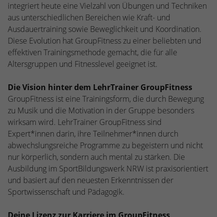
Webseite einwandfrei funktioniert.
integriert heute eine Vielzahl von Übungen und Techniken
aus unterschiedlichen Bereichen wie Kraft- und
Name
Cookie-Informationen anzeigen
cookie_optin
Ausdauertraining sowie Beweglichkeit und Koordination.
Diese Evolution hat GroupFitness zu einer beliebten und
Anbieter
TYPO3
Statistiken
effektiven Trainingsmethode gemacht, die für alle
Diese Gruppe beinhaltet alle Skripte für analytisches Tracking
Altersgruppen und Fitnesslevel geeignet ist.
Laufzeit
1 Jahr
und zugehörige Cookies. Es hilft uns die Nutzererfahrung der
Website zu verbessern.
Enthält die gewählten Cookie-
Die Vision hinter dem LehrTrainer GroupFitness
Zweck
Einstellungen.
GroupFitness ist eine Trainingsform, die durch Bewegung
Name
Cookie-Informationen anzeigen
_ga
zu Musik und die Motivation in der Gruppe besonders
wirksam wird. LehrTrainer GroupFitness sind
Anbieter
Google Analytics
Name
SBW_user
Expert*innen darin, ihre Teilnehmer*innen durch
Laufzeit
2 Jahre
abwechslungsreiche Programme zu begeistern und nicht
Anbieter
TYPO3
nur körperlich, sondern auch mental zu stärken. Die
Dieses Cookie wird von Google Analytics
Laufzeit
Sitzungsende
Ausbildung im SportBildungswerk NRW ist praxisorientiert
installiert. Das Cookie wird verwendet, um
und basiert auf den neuesten Erkenntnissen der
Besucher-, Sitzungs- und Kampagnendaten
Dieses Cookie ist ein Standard-Session-
Sportwissenschaft und Pädagogik.
zu berechnen und die Nutzung der
Cookie von TYPO3. Es speichert im Falle
Website für den Analysebericht der
eines Benutzer-Logins die Session-ID. So
Zweck
Deine Lizenz zur Karriere im GroupFitness
Zweck
Website zu verfolgen. Die Cookies