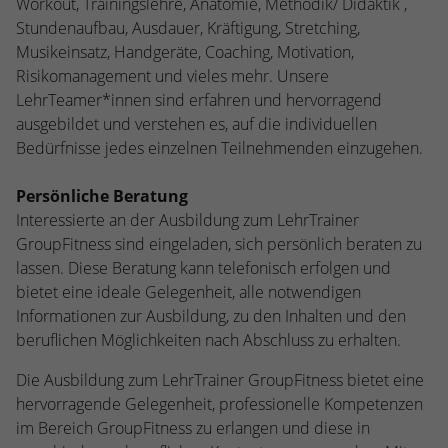
Workout, Trainingslehre, Anatomie, Methodik/ Didaktik ,
stammen, und die Seiten in anonymisierter
Stundenaufbau, Ausdauer, Kräftigung, Stretching,
Form.
Musikeinsatz, Handgeräte, Coaching, Motivation,
Risikomanagement und vieles mehr. Unsere
Name
_dc_gtm_UA-53600496-1
LehrTeamer*innen sind erfahren und hervorragend
ausgebildet und verstehen es, auf die individuellen
Anbieter
Google Analytics
Bedürfnisse jedes einzelnen Teilnehmenden einzugehen.
Laufzeit
1 Minute
Persönliche Beratung
Interessierte an der Ausbildung zum LehrTrainer
Dieser Cookie identifiziert die Besucher
GroupFitness sind eingeladen, sich persönlich beraten zu
nach Alter, Geschlecht oder Interessen
lassen. Diese Beratung kann telefonisch erfolgen und
Zweck
und nutzt dazu den DoubleClick des
Google Tag Manager, um die gezielte
bietet eine ideale Gelegenheit, alle notwendigen
Anzeigenplatzierung zu vereinfachen.
Informationen zur Ausbildung, zu den Inhalten und den
beruflichen Möglichkeiten nach Abschluss zu erhalten.
Die Ausbildung zum LehrTrainer GroupFitness bietet eine
hervorragende Gelegenheit, professionelle Kompetenzen
im Bereich GroupFitness zu erlangen und diese in