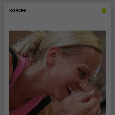
stammen, und die Seiten in anonymisierter
Form.
KORCE®
Name
_dc_gtm_UA-53600496-1
Anbieter
Google Analytics
Laufzeit
1 Minute
Dieser Cookie identifiziert die Besucher
nach Alter, Geschlecht oder Interessen
Zweck
und nutzt dazu den DoubleClick des
Google Tag Manager, um die gezielte
Anzeigenplatzierung zu vereinfachen.