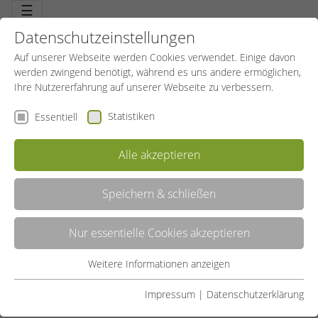
☰
Datenschutzeinstellungen
Auf unserer Webseite werden Cookies verwendet. Einige davon
werden zwingend benötigt, während es uns andere ermöglichen,
Ihre Nutzererfahrung auf unserer Webseite zu verbessern.
Statistiken
Essentiell
Alle akzeptieren
Speichern & schließen
GERÄTETRAINING
Nur essentielle Cookies akzeptieren
Effektives Muskeltraining. Training zum einen an und mit Geräten
(Maschinen), die die Bewegung vorgeben, zum anderen mit
Geräten, die die freie Bewegung auf unterschiedliche Art
Weitere Informationen anzeigen
Essentiell
beeinflussen. Immer mit Spaß und Schweiß.
Essentielle Cookies werden für grundlegende Funktionen der
Impressum
|
Datenschutzerklärung
LISTE
Webseite benötigt. Dadurch ist gewährleistet, dass die