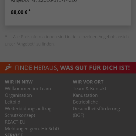
*
88,00 €
Alle Preisinformationen sind in der einzelnen Angebotsansicht
unter "Angebot" zu finden.
FINDE HERAUS,
WAS GUT FÜR DICH IST!
WIR IN NRW
WIR VOR ORT
Willkommen im Team
Team & Kontakt
Organisation
Kanustation
Leitbild
Betriebliche
Weiterbildungsauftrag
Gesundheitsförderung
Schutzkonzept
(BGF)
REACT-EU
Meldungen gem. HinSchG
SERVICE