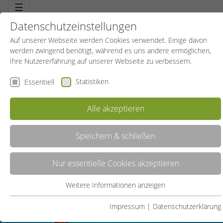
☰
Datenschutzeinstellungen
Auf unserer Webseite werden Cookies verwendet. Einige davon
werden zwingend benötigt, während es uns andere ermöglichen,
Ihre Nutzererfahrung auf unserer Webseite zu verbessern.
Statistiken
Essentiell
AquaFit & SUP im Innenhafen
Alle akzeptieren
Speichern & schließen
Nur essentielle Cookies akzeptieren
Weitere Informationen anzeigen
Essentiell
Essentielle Cookies werden für grundlegende Funktionen der
Impressum
|
Datenschutzerklärung
Webseite benötigt. Dadurch ist gewährleistet, dass die Webseite