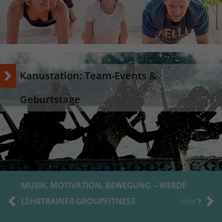
Name
_dc_gtm_UA-53600496-1
Anbieter
Google Analytics
Laufzeit
1 Minute
Kanustation: Team-Events &
Dieser Cookie identifiziert die Besucher nach
Geburtstage
Alter, Geschlecht oder Interessen und nutzt
Zweck
dazu den DoubleClick des Google Tag
Manager, um die gezielte
Anzeigenplatzierung zu vereinfachen.
MUSIK, MOTIVATION, BEWEGUNG – WERDE
LEHRTRAINER GROUPFITNESS
mehr