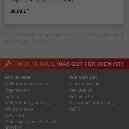
*
30,00 €
Alle Preisinformationen sind in der einzelnen Angebotsansicht
unter "Angebot" zu finden.
FINDE HERAUS,
WAS GUT FÜR DICH IST!
WIR IN NRW
WIR VOR ORT
Willkommen im Team
Team & Kontakt
Organisation
Kanustation
Leitbild
Betriebliche
Weiterbildungsauftrag
Gesundheitsförderung
Schutzkonzept
(BGF)
REACT-EU
Meldungen gem. HinSchG
SERVICE