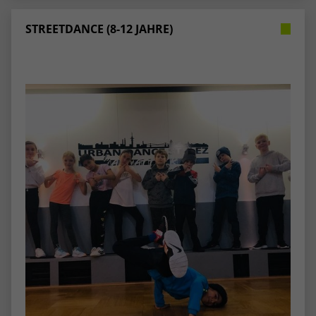
stammen, und die Seiten in anonymisierter
Form.
STREETDANCE (8-12 JAHRE)
Name
_dc_gtm_UA-53600496-1
Anbieter
Google Analytics
Laufzeit
1 Minute
Dieser Cookie identifiziert die Besucher
nach Alter, Geschlecht oder Interessen
Zweck
und nutzt dazu den DoubleClick des
Google Tag Manager, um die gezielte
Anzeigenplatzierung zu vereinfachen.