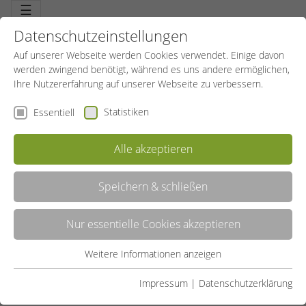
☰
Datenschutzeinstellungen
Auf unserer Webseite werden Cookies verwendet. Einige davon
werden zwingend benötigt, während es uns andere ermöglichen,
Ihre Nutzererfahrung auf unserer Webseite zu verbessern.
Statistiken
Essentiell
Alle akzeptieren
Speichern & schließen
KINDERTANZ
Nur essentielle Cookies akzeptieren
Entfalten kindlicher Fantasie. Sich ausleben in Bewegung. Der
Bewegungsfreude von Kindern Ausdruck geben. Kinder erzählen
und gestalten mit dem eigenen Körper als Instrument.
Weitere Informationen anzeigen
Essentiell
Körperbewusstsein fördert Persönlichkeitsbildung.
Essentielle Cookies werden für grundlegende Funktionen der
Impressum
|
Datenschutzerklärung
LISTE
Webseite benötigt. Dadurch ist gewährleistet, dass die