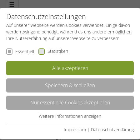
☰
Datenschutzeinstellungen
Auf unserer Webseite werden Cookies verwendet. Einige davon
werden zwingend benötigt, während es uns andere ermöglichen,
Ihre Nutzererfahrung auf unserer Webseite zu verbessern.
Statistiken
Essentiell
Alle akzeptieren
Speichern & schließen
Nur essentielle Cookies akzeptieren
Das SportBildungswerk arbeitet auf der gesetzlichen
Grundlage des Weiterbildungsgesetzes („WbG“) des
Weitere Informationen anzeigen
Essentiell
Landes NRW aus dem Jahre 1975. Dieses Gesetz regelt
Essentielle Cookies werden für grundlegende Funktionen der
und fördert die Weiterbildung in NRW mit dem Ziel, auch
Impressum
|
Datenschutzerklärung
Webseite benötigt. Dadurch ist gewährleistet, dass die
nach der ersten Bildungsphase in Kindertagesstätten,