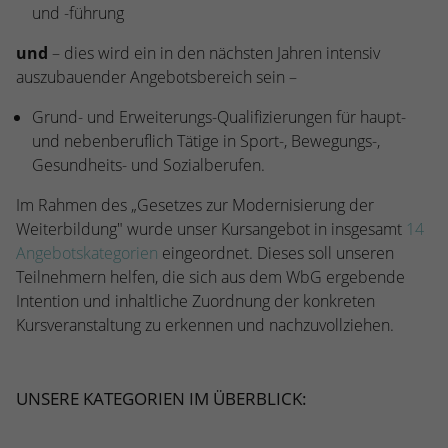
stammen, und die Seiten in anonymisierter
und -führung
Form.
und
– dies wird ein in den nächsten Jahren intensiv
auszubauender Angebotsbereich sein –
Name
_dc_gtm_UA-53600496-1
Grund- und Erweiterungs-Qualifizierungen für haupt-
Anbieter
Google Analytics
und nebenberuflich Tätige in Sport-, Bewegungs-,
Gesundheits- und Sozialberufen.
Laufzeit
1 Minute
Im Rahmen des „Gesetzes zur Modernisierung der
Dieser Cookie identifiziert die Besucher
Weiterbildung" wurde unser Kursangebot in insgesamt
14
nach Alter, Geschlecht oder Interessen
Angebotskategorien
eingeordnet. Dieses soll unseren
Zweck
und nutzt dazu den DoubleClick des
Teilnehmern helfen, die sich aus dem WbG ergebende
Google Tag Manager, um die gezielte
Intention und inhaltliche Zuordnung der konkreten
Anzeigenplatzierung zu vereinfachen.
Kursveranstaltung zu erkennen und nachzuvollziehen.
UNSERE KATEGORIEN IM ÜBERBLICK: