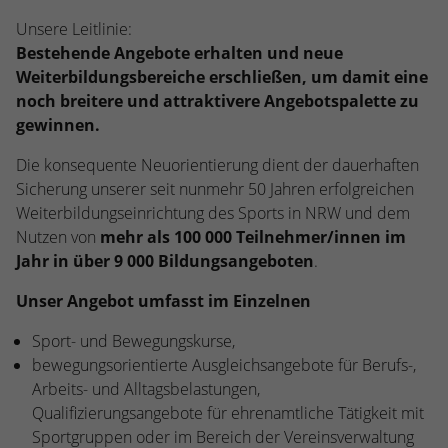
kann der eingeloggte Benutzer
speichern Informationen anonym und
Unsere Leitlinie:
wiedererkannt werden und es wird ihm
weisen eine randoly generierte Nummer
Zugang zu geschützten Bereichen gewährt.
Bestehende Angebote erhalten und neue
zu, um eindeutige Besucher zu
Weiterbildungsbereiche erschließen, um damit eine
identifizieren.
noch breitere und attraktivere Angebotspalette zu
gewinnen.
Name
_gid
Die konsequente Neuorientierung dient der dauerhaften
Sicherung unserer seit nunmehr 50 Jahren erfolgreichen
Anbieter
Google Analytics
Weiterbildungseinrichtung des Sports in NRW und dem
Nutzen von
mehr als 100 000 Teilnehmer/innen im
Laufzeit
1 Tag
Jahr in über 9 000 Bildungsangeboten
.
Dieses Cookie wird von Google Analytics
Unser Angebot umfasst im Einzelnen
installiert. Das Cookie wird verwendet, um
Informationen darüber zu speichern, wie
Sport- und Bewegungskurse,
Besucher eine Website nutzen, und hilft
bewegungsorientierte Ausgleichsangebote für Berufs-,
bei der Erstellung eines Analyseberichts
Zweck
Arbeits- und Alltagsbelastungen,
darüber, wie es der Website geht. Die
Qualifizierungsangebote für ehrenamtliche Tätigkeit mit
erhobenen Daten umfassen die Anzahl der
Besucher, die Quelle, aus der sie
Sportgruppen oder im Bereich der Vereinsverwaltung