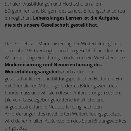
Webseite einwandfrei funktioniert.
Schulen, Ausbildungen und Hochschulen allen
Bürgerinnen und Bürgern des Landes Bildungschancen zu
Name
Cookie-Informationen anzeigen
cookie_optin
ermöglichen.
Lebenslanges Lernen ist die Aufgabe,
die sich unsere Gesellschaft gestellt hat.
Anbieter
TYPO3
Statistiken
Diese Gruppe beinhaltet alle Skripte für analytisches Tracking
Laufzeit
1 Jahr
und zugehörige Cookies. Es hilft uns die Nutzererfahrung der
Das "Gesetz zur Modernisierung der Weiterbildung" aus
Website zu verbessern.
dem Jahr 1999 verlangte von allen gesetzlich anerkannten
Enthält die gewählten Cookie-
Zweck
Weiterbildungseinrichtungen in Nordrhein-Westfalen eine
Einstellungen.
Name
Cookie-Informationen anzeigen
_ga
Modernisierung und Neuorientierung des
Weiterbildungsangebots
nach aktuellen
Anbieter
Google Analytics
Name
SBW_user
gesellschaftlichen und bildungspolitischen Bedarfen. Ein
mit öffentlichen Mitteln gefördertes Bildungswerk des
Laufzeit
2 Jahre
Anbieter
TYPO3
Sports muss und will sich diesen Anforderungen stellen.
Dieses Cookie wird von Google Analytics
Die vom Gesetzgeber geforderte inhaltliche und
Laufzeit
Sitzungsende
installiert. Das Cookie wird verwendet, um
angebotsstrukturelle Neuausrichtung nach den
Besucher-, Sitzungs- und Kampagnendaten
Anforderungen des novellierten Weiterbildungsgesetzes
Dieses Cookie ist ein Standard-Session-
zu berechnen und die Nutzung der
Cookie von TYPO3. Es speichert im Falle
wird daher in allen Außenstellen des SportBildungswerkes
Website für den Analysebericht der
eines Benutzer-Logins die Session-ID. So
umgesetzt.
Zweck
Zweck
Website zu verfolgen. Die Cookies