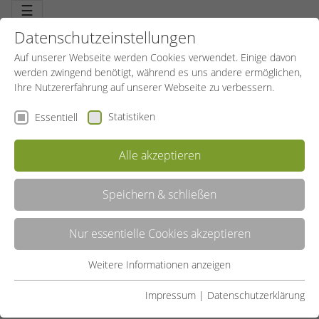
☰
Datenschutzeinstellungen
Auf unserer Webseite werden Cookies verwendet. Einige davon
werden zwingend benötigt, während es uns andere ermöglichen,
Ihre Nutzererfahrung auf unserer Webseite zu verbessern.
Statistiken
Essentiell
Alle akzeptieren
Speichern & schließen
LISTE
Nur essentielle Cookies akzeptieren
GALERIE
Weitere Informationen anzeigen
Essentiell
Liste teilen:
Essentielle Cookies werden für grundlegende Funktionen der
Impressum
|
Datenschutzerklärung
Webseite benötigt. Dadurch ist gewährleistet, dass die