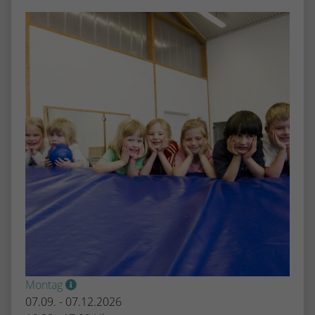
stammen, und die Seiten in anonymisierter
Form.
Name
_dc_gtm_UA-53600496-1
Anbieter
Google Analytics
Laufzeit
1 Minute
Dieser Cookie identifiziert die Besucher
nach Alter, Geschlecht oder Interessen
Zweck
und nutzt dazu den DoubleClick des
Google Tag Manager, um die gezielte
Anzeigenplatzierung zu vereinfachen.
Montag
07.09. - 07.12.2026