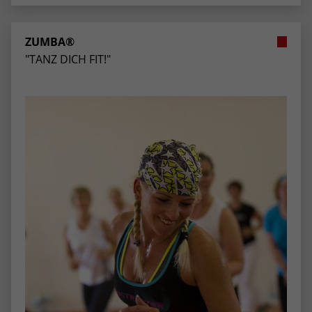
stammen, und die Seiten in anonymisierter
Form.
ZUMBA®
"TANZ DICH FIT!"
Name
_dc_gtm_UA-53600496-1
Anbieter
Google Analytics
Laufzeit
1 Minute
Dieser Cookie identifiziert die Besucher
nach Alter, Geschlecht oder Interessen
Zweck
und nutzt dazu den DoubleClick des
Google Tag Manager, um die gezielte
Anzeigenplatzierung zu vereinfachen.