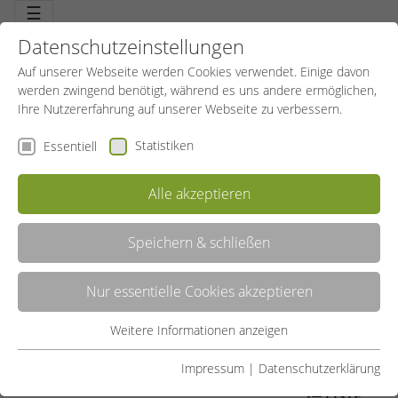
☰
Datenschutzeinstellungen
Auf unserer Webseite werden Cookies verwendet. Einige davon
werden zwingend benötigt, während es uns andere ermöglichen,
Ihre Nutzererfahrung auf unserer Webseite zu verbessern.
Statistiken
Essentiell
Alle akzeptieren
Speichern & schließen
ZUMBA®
Nur essentielle Cookies akzeptieren
Ein mitreißendes Fitnesstraining mit hohem Spaßfaktor.
Tanzerfahrung nicht erforderlich, leicht zu lernen, Spaß ab der
ersten Minute. Heiße lateinamerikanische und exotische
Weitere Informationen anzeigen
Essentiell
Rhythmen, tanzen ohne komplizierte Choreos. So tanze ich mich
fit.
Essentielle Cookies werden für grundlegende Funktionen der
Impressum
|
Datenschutzerklärung
Webseite benötigt. Dadurch ist gewährleistet, dass die
LISTE