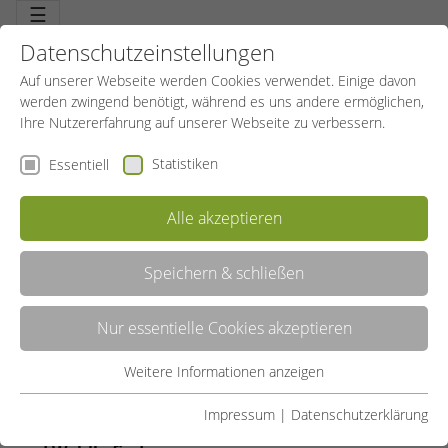
☰
Datenschutzeinstellungen
Auf unserer Webseite werden Cookies verwendet. Einige davon
werden zwingend benötigt, während es uns andere ermöglichen,
Ihre Nutzererfahrung auf unserer Webseite zu verbessern.
Statistiken
Essentiell
Alle akzeptieren
Speichern & schließen
UNSER ENGAGEMENT FÜR DEINE
GESUNDHEIT UND LEBENSQUALITÄT
Nur essentielle Cookies akzeptieren
Weitere Informationen anzeigen
Essentiell
01.05.2024
SportBildungswerk Allgemein
Essentielle Cookies werden für grundlegende Funktionen der
Impressum
|
Datenschutzerklärung
Unsere Vision: Bewegung für mehr Zufriedenheit
Webseite benötigt. Dadurch ist gewährleistet, dass die