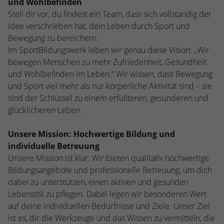
und Wohlbefinden
Webseite einwandfrei funktioniert.
Stell dir vor, du findest ein Team, dass sich vollständig der
Name
Cookie-Informationen anzeigen
cookie_optin
Idee verschrieben hat, dein Leben durch Sport und
Bewegung zu bereichern.
Anbieter
TYPO3
Statistiken
Im SportBildungswerk leben wir genau diese Vision: „Wir
bewegen Menschen zu mehr Zufriedenheit, Gesundheit
Diese Gruppe beinhaltet alle Skripte für analytisches Tracking
Laufzeit
1 Jahr
und zugehörige Cookies. Es hilft uns die Nutzererfahrung der
und Wohlbefinden im Leben.“ Wir wissen, dass Bewegung
Website zu verbessern.
und Sport viel mehr als nur körperliche Aktivität sind – sie
Enthält die gewählten Cookie-
Zweck
sind der Schlüssel zu einem erfüllteren, gesünderen und
Einstellungen.
Name
Cookie-Informationen anzeigen
_ga
glücklicheren Leben.
Anbieter
Google Analytics
Name
SBW_user
Unsere Mission: Hochwertige Bildung und
individuelle Betreuung
Laufzeit
2 Jahre
Anbieter
TYPO3
Unsere Mission ist klar: Wir bieten qualitativ hochwertige
Dieses Cookie wird von Google Analytics
Bildungsangebote und professionelle Betreuung, um dich
Laufzeit
Sitzungsende
installiert. Das Cookie wird verwendet, um
dabei zu unterstützen, einen aktiven und gesunden
Besucher-, Sitzungs- und Kampagnendaten
Lebensstil zu pflegen. Dabei legen wir besonderen Wert
Dieses Cookie ist ein Standard-Session-
zu berechnen und die Nutzung der
auf deine individuellen Bedürfnisse und Ziele. Unser Ziel
Cookie von TYPO3. Es speichert im Falle
Website für den Analysebericht der
eines Benutzer-Logins die Session-ID. So
ist es, dir die Werkzeuge und das Wissen zu vermitteln, die
Zweck
Zweck
Website zu verfolgen. Die Cookies