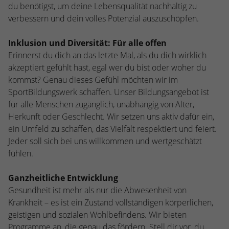
kann der eingeloggte Benutzer
du benötigst, um deine Lebensqualität nachhaltig zu
speichern Informationen anonym und
wiedererkannt werden und es wird ihm
verbessern und dein volles Potenzial auszuschöpfen.
weisen eine randoly generierte Nummer
Zugang zu geschützten Bereichen gewährt.
zu, um eindeutige Besucher zu
Inklusion und Diversität: Für alle offen
identifizieren.
Erinnerst du dich an das letzte Mal, als du dich wirklich
akzeptiert gefühlt hast, egal wer du bist oder woher du
Name
_gid
kommst? Genau dieses Gefühl möchten wir im
SportBildungswerk schaffen. Unser Bildungsangebot ist
Anbieter
Google Analytics
für alle Menschen zugänglich, unabhängig von Alter,
Herkunft oder Geschlecht. Wir setzen uns aktiv dafür ein,
Laufzeit
1 Tag
ein Umfeld zu schaffen, das Vielfalt respektiert und feiert.
Jeder soll sich bei uns willkommen und wertgeschätzt
Dieses Cookie wird von Google Analytics
fühlen.
installiert. Das Cookie wird verwendet, um
Informationen darüber zu speichern, wie
Besucher eine Website nutzen, und hilft
Ganzheitliche Entwicklung
bei der Erstellung eines Analyseberichts
Gesundheit ist mehr als nur die Abwesenheit von
Zweck
darüber, wie es der Website geht. Die
Krankheit – es ist ein Zustand vollständigen körperlichen,
erhobenen Daten umfassen die Anzahl der
geistigen und sozialen Wohlbefindens. Wir bieten
Besucher, die Quelle, aus der sie
Programme an, die genau das fördern. Stell dir vor, du