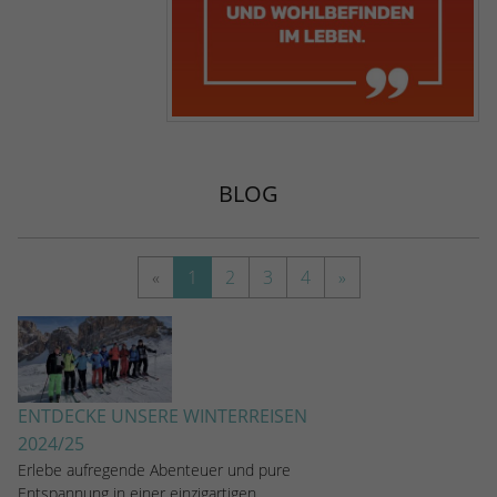
BLOG
«
1
2
3
4
»
ENTDECKE UNSERE WINTERREISEN
2024/25
Erlebe aufregende Abenteuer und pure
Entspannung in einer einzigartigen