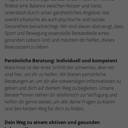
stammen, und die Seiten in anonymisierter
findest eine Balance zwischen Körper und Geist,
Form.
unterstützt durch unser ganzheitliches Angebot, das
sowohl physische als auch psychische und soziale
Gesundheit berücksichtigt. Wir sind davon überzeugt, dass
Name
_dc_gtm_UA-53600496-1
Sport und Bewegung essenzielle Bestandteile eines
Anbieter
Google Analytics
gesunden Lebens sind und möchten dir helfen, dieses
Bewusstsein zu leben.
Laufzeit
1 Minute
Persönliche Beratung: Individuell und kompetent
Dieser Cookie identifiziert die Besucher
Manchmal ist der erste Schritt der schwerste, aber wir
nach Alter, Geschlecht oder Interessen
sind hier, um dir zu helfen. Wir bieten persönliche
Zweck
und nutzt dazu den DoubleClick des
Beratungen an, um dir alle notwendigen Informationen zu
Google Tag Manager, um die gezielte
geben und dich auf deinem Weg zu begleiten. Unsere
Anzeigenplatzierung zu vereinfachen.
Berater*innen stehen dir telefonisch zur Verfügung und
helfen dir gerne weiter, um alle deine Fragen zu klären
und den besten Weg für dich zu finden.
Dein Weg zu einem aktiven und gesunden