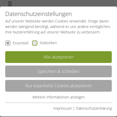
☰
Datenschutzeinstellungen
Auf unserer Webseite werden Cookies verwendet. Einige davon
werden zwingend benötigt, während es uns andere ermöglichen,
Ihre Nutzererfahrung auf unserer Webseite zu verbessern.
Statistiken
Essentiell
Alle akzeptieren
Speichern & schließen
LISTE
Nur essentielle Cookies akzeptieren
GALERIE
Weitere Informationen anzeigen
Essentiell
Liste teilen:
Essentielle Cookies werden für grundlegende Funktionen der
Impressum
|
Datenschutzerklärung
Webseite benötigt. Dadurch ist gewährleistet, dass die