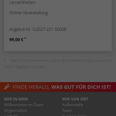
Lerneinheiten:
Online-Veranstaltung
Angebot Nr. G2027-221-50008
*
99,00 €
Alle Preisinformationen sind in der einzelnen Angebotsansicht
unter "Angebot" zu finden.
FINDE HERAUS,
WAS GUT FÜR DICH IST!
WIR IN NRW
WIR VOR ORT
Willkommen im Team
Außenstelle
Organisation
Team
Leitbild
Kursleitungen