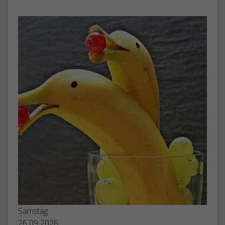
stammen, und die Seiten in anonymisierter
Form.
Name
_dc_gtm_UA-53600496-1
Anbieter
Google Analytics
Laufzeit
1 Minute
Dieser Cookie identifiziert die Besucher
nach Alter, Geschlecht oder Interessen
Zweck
und nutzt dazu den DoubleClick des
Google Tag Manager, um die gezielte
Anzeigenplatzierung zu vereinfachen.
Samstag
26.09.2026