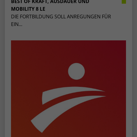
BEST OF KRAFT, AUSDAUER UND
stammen, und die Seiten in anonymisierter
MOBILITY 8 LE
Form.
DIE FORTBILDUNG SOLL ANREGUNGEN FÜR
EIN...
Name
_dc_gtm_UA-53600496-1
Anbieter
Google Analytics
Laufzeit
1 Minute
Dieser Cookie identifiziert die Besucher
nach Alter, Geschlecht oder Interessen
Zweck
und nutzt dazu den DoubleClick des
Google Tag Manager, um die gezielte
Anzeigenplatzierung zu vereinfachen.