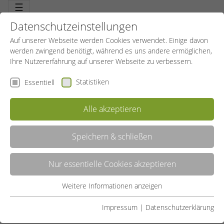
☰
Datenschutzeinstellungen
Auf unserer Webseite werden Cookies verwendet. Einige davon
werden zwingend benötigt, während es uns andere ermöglichen,
Ihre Nutzererfahrung auf unserer Webseite zu verbessern.
Statistiken
Essentiell
Alle akzeptieren
Speichern & schließen
LISTE
Nur essentielle Cookies akzeptieren
GALERIE
Weitere Informationen anzeigen
Essentiell
Liste teilen:
Essentielle Cookies werden für grundlegende Funktionen der
Impressum
|
Datenschutzerklärung
Webseite benötigt. Dadurch ist gewährleistet, dass die