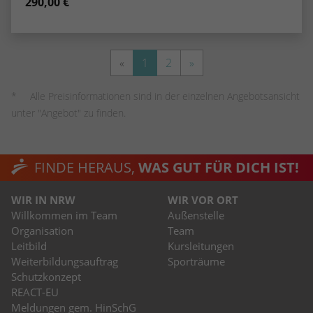
290,00 €
«
1
2
»
Alle Preisinformationen sind in der einzelnen Angebotsansicht
unter "Angebot" zu finden.
FINDE HERAUS,
WAS GUT FÜR DICH IST!
WIR IN NRW
WIR VOR ORT
Willkommen im Team
Außenstelle
Organisation
Team
Leitbild
Kursleitungen
Weiterbildungsauftrag
Sporträume
Schutzkonzept
REACT-EU
Meldungen gem. HinSchG