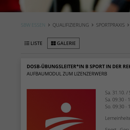
SBW ESSEN
QUALIFIZIERUNG
SPORTPRAXIS
LISTE
GALERIE
DOSB-ÜBUNGSLEITER*IN B SPORT IN DER REH
AUFBAUMODUL ZUM LIZENZERWERB
Sa. 31.10. /
Sa. 09:30 - 
So. 09:30 - 
Lerneinheit
Sport-, Ges