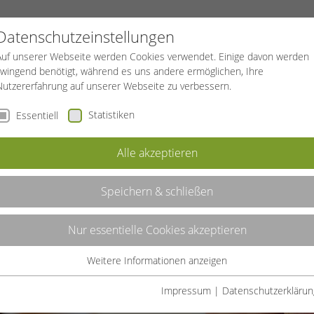
PROJEKTE
SPORTREISEN
BGF
Datenschutzeinstellungen
Auf unserer Webseite werden Cookies verwendet. Einige davon werden
zwingend benötigt, während es uns andere ermöglichen, Ihre
Nutzererfahrung auf unserer Webseite zu verbessern.
Statistiken
Essentiell
Alle akzeptieren
Speichern & schließen
Nur essentielle Cookies akzeptieren
Weitere Informationen anzeigen
Essentiell
Essentielle Cookies werden für grundlegende Funktionen der
Impressum
|
Datenschutzerklärun
Webseite benötigt. Dadurch ist gewährleistet, dass die Webseite