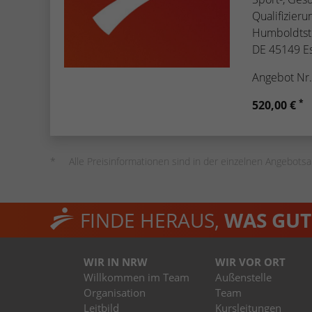
Qualifizier
Humboldtst
DE 45149 E
Angebot Nr
*
520,00 €
Alle Preisinformationen sind in der einzelnen Angebotsa
FINDE HERAUS,
WAS GUT 
WIR IN NRW
WIR VOR ORT
Willkommen im Team
Außenstelle
Organisation
Team
Leitbild
Kursleitungen